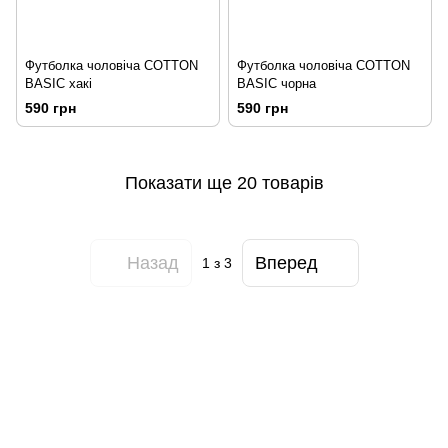
Футболка чоловіча COTTON
Футболка чоловіча COTTON
BASIC хакі
BASIC чорна
590 грн
590 грн
Показати ще 20 товарів
Назад
Вперед
1
з 3
097-01-59-244
066-69-67-556
Контакти