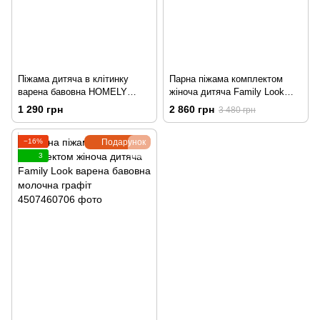
Піжама дитяча в клітинку
Парна піжама комплектом
варена бавовна HOMELY
жіноча дитяча Family Look
графіт
варена бавовна молочна
1 290 грн
2 860 грн
3 480 грн
−16%
Подарунок
3