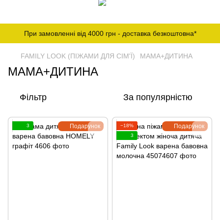
При замовленні від 4000 грн - доставка безкоштовна*
FAMILY LOOK (ПІЖАМИ ДЛЯ СІМ'Ї)
МАМА+ДИТИНА
МАМА+ДИТИНА
Фільтр
За популярністю
3
Подарунок
−18%
Подарунок
3