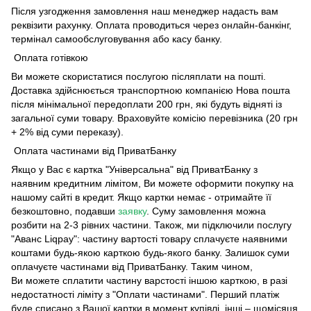
Після узгодження замовлення наш менеджер надасть вам
реквізити рахунку. Оплата проводиться через онлайн-банкінг,
термінал самообслуговування або касу банку.
Оплата готівкою
Ви можете скористатися послугою післяплати на пошті.
Доставка здійснюється транспортною компанією Нова пошта
після мінімальної передоплати 200 грн, які будуть відняті із
загальної суми товару. Враховуйте комісію перевізника (20 грн
+ 2% від суми переказу).
Оплата частинами від ПриватБанку
Якщо у Вас є картка "Універсальна" від ПриватБанку з
наявним кредитним лімітом, Ви можете оформити покупку на
нашому сайті в кредит. Якщо картки немає - отримайте її
безкоштовно, подавши
заявку
. Суму замовлення можна
розбити на 2-3 рівних частини. Також, ми підключили послугу
"Аванс Liqpay": частину вартості товару сплачуєте наявними
коштами будь-якою карткою будь-якого банку. Залишок суми
оплачуєте частинами від ПриватБанку. Таким чином,
Ви можете сплатити частину варстості іншою карткою, в разі
недостатності ліміту з "Оплати частинами". Перший платіж
буде списано з Вашої картки в момент купівлі, інші – щомісяця