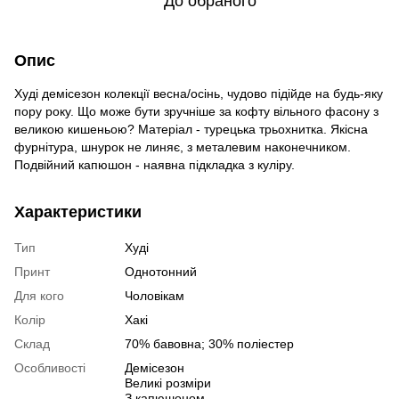
До обраного
Опис
Худі демісезон колекції весна/осінь, чудово підійде на будь-яку
пору року. Що може бути зручніше за кофту вільного фасону з
великою кишеньою? Матеріал - турецька трьохнитка. Якісна
фурнітура, шнурок не линяє, з металевим наконечником.
Подвійний капюшон - наявна підкладка з куліру.
Характеристики
Тип
Худі
Принт
Однотонний
Для кого
Чоловікам
Колір
Хакі
Склад
70% бавовна; 30% поліестер
Особливості
Демісезон
Великі розміри
З капюшоном