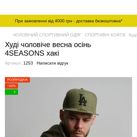
При замовленні від 4000 грн - доставка безкоштовна*
ЧОЛОВІЧИЙ СПОРТИВНИЙ ОДЯГ
СПОРТИВНІ КОФТИ
Худі
Худі чоловіче весна осінь
4SEASONS хакі
Артикул:
1253
Написати відгук
РОЗПРОДАЖ
−40%
3