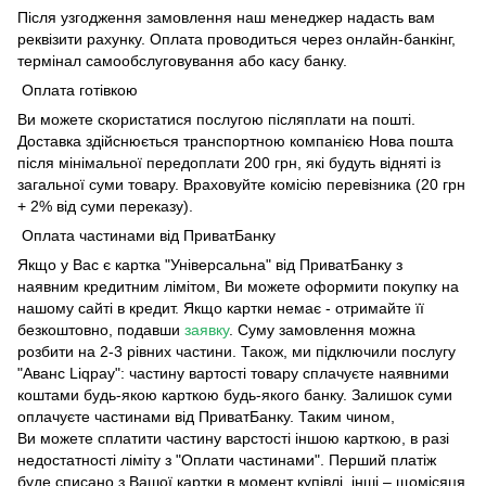
Після узгодження замовлення наш менеджер надасть вам
реквізити рахунку. Оплата проводиться через онлайн-банкінг,
термінал самообслуговування або касу банку.
Оплата готівкою
Ви можете скористатися послугою післяплати на пошті.
Доставка здійснюється транспортною компанією Нова пошта
після мінімальної передоплати 200 грн, які будуть відняті із
загальної суми товару. Враховуйте комісію перевізника (20 грн
+ 2% від суми переказу).
Оплата частинами від ПриватБанку
Якщо у Вас є картка "Універсальна" від ПриватБанку з
наявним кредитним лімітом, Ви можете оформити покупку на
нашому сайті в кредит. Якщо картки немає - отримайте її
безкоштовно, подавши
заявку
. Суму замовлення можна
розбити на 2-3 рівних частини. Також, ми підключили послугу
"Аванс Liqpay": частину вартості товару сплачуєте наявними
коштами будь-якою карткою будь-якого банку. Залишок суми
оплачуєте частинами від ПриватБанку. Таким чином,
Ви можете сплатити частину варстості іншою карткою, в разі
недостатності ліміту з "Оплати частинами". Перший платіж
буде списано з Вашої картки в момент купівлі, інші – щомісяця