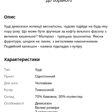
До обраного
Опис
Худі демісезон колекції весна/осінь, чудово підійде на будь-яку
пору року. Що може бути зручніше за кофту вільного фасону з
великою кишеньою? Матеріал - турецька трьохнитка. Якісна
фурнітура, шнурок не линяє, з металевим наконечником.
Подвійний капюшон - наявна підкладка з куліру.
Характеристики
Тип
Худі
Принт
Однотонний
Для кого
Чоловікам
Колір
Темносиній
Склад
70% бавовна; 30% поліестер
Особливості
Демісезон
Великі розміри
З капюшоном