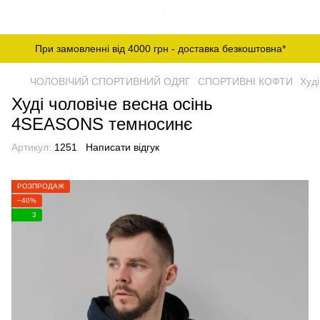
При замовленні від 4000 грн - доставка безкоштовна*
ЧОЛОВІЧИЙ СПОРТИВНИЙ ОДЯГ
СПОРТИВНІ КОФТИ
Худ
Худі чоловіче весна осінь
4SEASONS темносинє
Артикул:
1251
Написати відгук
РОЗПРОДАЖ
−40%
3