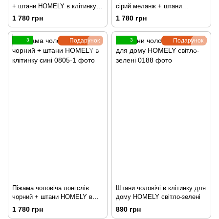
+ штани HOMELY в клітинку
сірий меланж + штани
зелені
HOMELY в клітинку сині
1 780 грн
1 780 грн
3
Подарунок
3
Подарунок
Піжама чоловіча лонгслів
Штани чоловічі в клітинку для
чорний + штани HOMELY в
дому HOMELY світло-зелені
клітинку сині
1 780 грн
890 грн