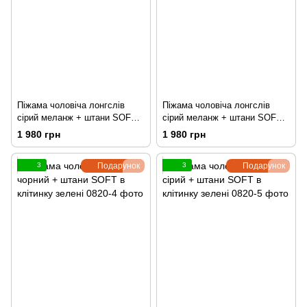
Піжама чоловіча лонгслів
Піжама чоловіча лонгслів
сірий меланж + штани SOFT в
сірий меланж + штани SOFT в
клітинку айворі
клітинку зелені
1 980 грн
1 980 грн
3
Подарунок
3
Подарунок