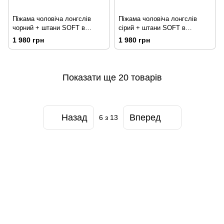
Піжама чоловіча лонгслів
Піжама чоловіча лонгслів
чорний + штани SOFT в
сірий + штани SOFT в
клітинку піщані
клітинку піщані
1 980 грн
1 980 грн
Показати ще 20 товарів
Назад
Вперед
6
з 13
097-01-59-244
066-69-67-556
Контакти
Повна версія сайту