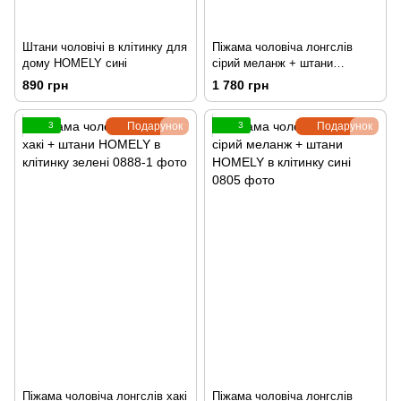
Штани чоловічі в клітинку для
Піжама чоловіча лонгслів
дому HOMELY сині
сірий меланж + штани
HOMELY в клітинку зелені
890 грн
1 780 грн
3
Подарунок
3
Подарунок
Піжама чоловіча лонгслів хакі
Піжама чоловіча лонгслів