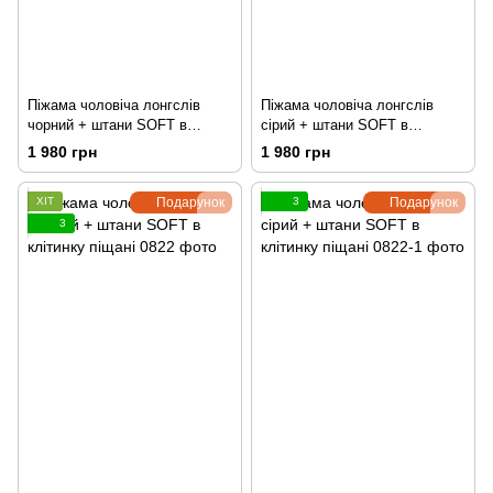
Піжама чоловіча лонгслів
Піжама чоловіча лонгслів
чорний + штани SOFT в
сірий + штани SOFT в
клітинку зелені
клітинку зелені
1 980 грн
1 980 грн
ХІТ
Подарунок
3
Подарунок
3