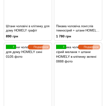
Штани чоловічі в клітинку для
Піжама чоловіча лонгслів
дому HOMELY графіт
темносірий + штани HOMELY
в клітинку графіт
890 грн
1 780 грн
3
Подарунок
3
Подарунок