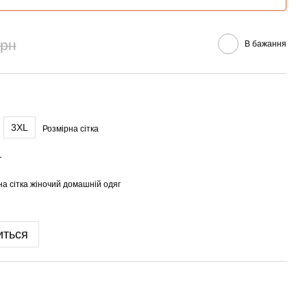
грн
В бажання
3XL
Розмірна сітка
г
на сітка жіночий домашній одяг
иться