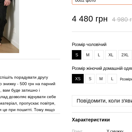
4 480 грн
4 980 
Розмір чоловічий
S
M
L
XL
2XL
Розмір жіночий домашній одя
спішіть порадувати другу
XS
S
M
L
Розмір
о знижку - 500 грн на парний
, вам буде затишно і
лад дозволяє відчувати себе
Повідомити, коли з'яв
матеріал, пропускає повітря,
и це при пошитті. Тому якщо
Характеристики
Принт
У смужку