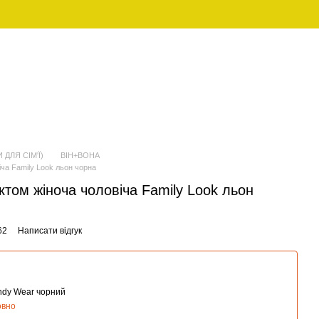
UAH
Укр
ЖІНОЧИЙ
FAMILY LOOK (ПІЖАМИ ДЛЯ
ОДЯГ
СІМ'Ї)
 ДЛЯ СІМ'Ї)
ВІН+ВОНА
ча Family Look льон чорна
том жіноча чоловіча Family Look льон
62
Написати відгук
andy Wear чорний
овно