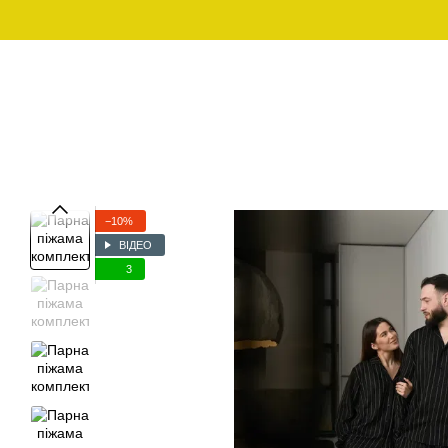
Перейти до основного контенту
Графік роботи:
097-01-59-244
Пн - Пт з 10:00 - 18:00
Сб - Нд - вихідний
ЧОЛОВІЧИЙ ОДЯГ ДЛЯ
ЧОЛОВІЧИ
SALE
ДОМУ
−10%
ВІДЕО
3