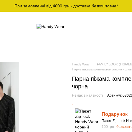
При замовленні від 4000 грн - доставка безкоштовна*
Й СПОРТИВНИЙ
ЧОЛОВІЧІ ФУТБОЛКИ ТА
ОДЯГ
ЛОНГСЛІВИ
Handy Wear
FAMILY LOOK (ПІЖАМИ
Парна піжама комплектом жіноча чолові
Парна піжама комплек
чорна
Немає в наявності
Артикул: 0362
Подарунок
Пакет Zip-lock H
100 грн
безкошт