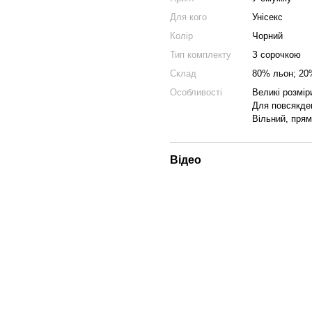
Для кого
Унісекс
Колір
Чорний
Тип комплекту
З сорочкою
Склад
80% льон; 20
Особливості
Великі розмір
Для повсякде
Вільний, прям
Відео