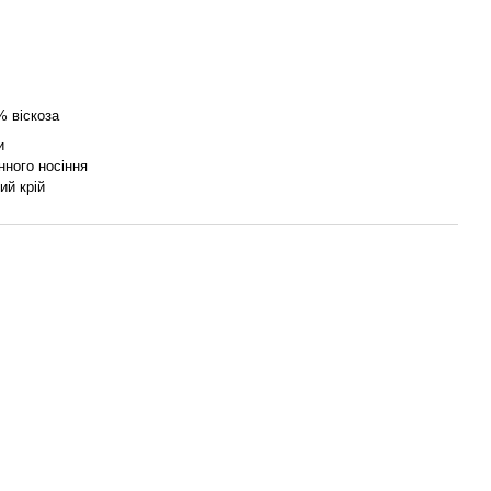
% віскоза
и
нного носіння
ий крій