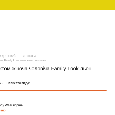
UAH
Укр
ЖІНОЧИЙ
FAMILY LOOK (ПІЖАМИ ДЛЯ
ОДЯГ
СІМ'Ї)
 ДЛЯ СІМ'Ї)
ВІН+ВОНА
ча Family Look льон какао молочна
том жіноча чоловіча Family Look льон
65
Написати відгук
andy Wear чорний
овно