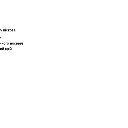
% віскоза
и
нного носіння
ий крій