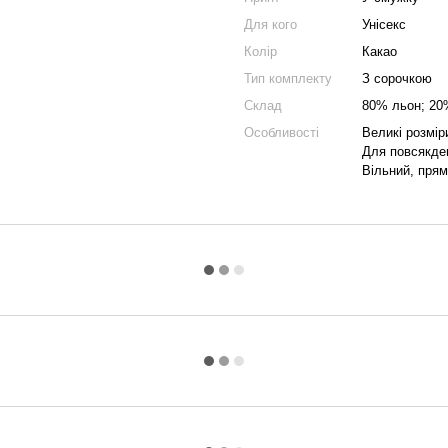
Для кого
Унісекс
Колір
Какао
Тип комплекту
З сорочкою
Склад
80% льон; 20
Особливості
Великі розмір
Для повсякде
Вільний, прям