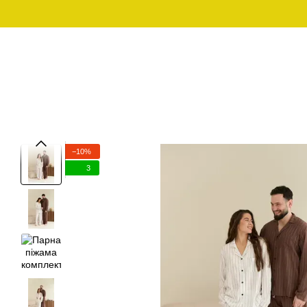
Перейти до основного контенту
Графік роботи:
097-01-59-244
Пн - Пт з 10:00 - 18:00
Сб - Нд - вихідний
ЧОЛОВІЧИЙ ОДЯГ ДЛЯ
ЧОЛОВІЧИ
SALE
ДОМУ
−10%
3