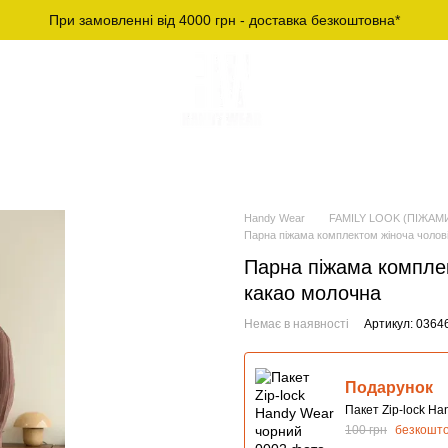
При замовленні від 4000 грн - доставка безкоштовна*
Й СПОРТИВНИЙ
ЧОЛОВІЧІ ФУТБОЛКИ ТА
ОДЯГ
ЛОНГСЛІВИ
Handy Wear
FAMILY LOOK (ПІЖАМИ
Парна піжама комплектом жіноча чолові
Парна піжама комплек
какао молочна
Немає в наявності
Артикул: 0364
Подарунок
Пакет Zip-lock H
100 грн
безкошт