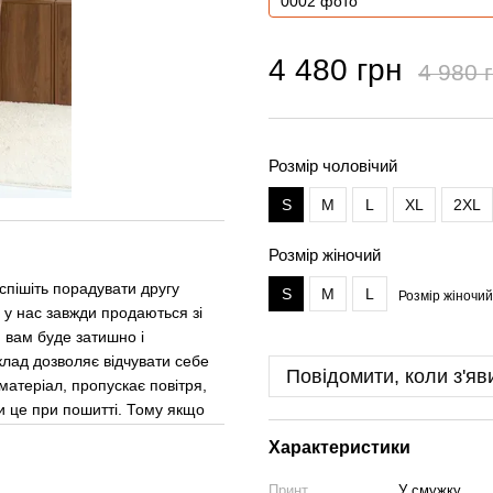
4 480 грн
4 980 
Розмір чоловічий
S
M
L
XL
2XL
Розмір жіночий
спішіть порадувати другу
S
M
L
Розмір жіночий
 у нас завжди продаються зі
, вам буде затишно і
лад дозволяє відчувати себе
Повідомити, коли з'яв
матеріал, пропускає повітря,
и це при пошитті. Тому якщо
Характеристики
Принт
У смужку