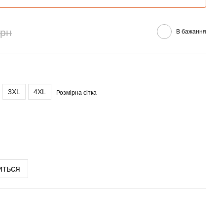
грн
В бажання
3XL
4XL
Розмірна сітка
иться