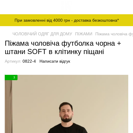
При замовленні від 4000 грн - доставка безкоштовна*
ЧОЛОВІЧИЙ ОДЯГ ДЛЯ ДОМУ
ПІЖАМИ
Піжама чоловіча фу
Піжама чоловіча футболка чорна +
штани SOFT в клітинку піщані
Артикул:
0822-4
Написати відгук
3