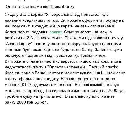
Оплата частинами від ПриватБанку
Якщо у Вас є картка "Універсальна" від ПриватБанку з
наявним кредитним лімітом, Ви можете оформити покупку на
нашому сайті в кредит. Якщо картки немає - отримайте її
безкоштовно, подавши
заявку
. Суму замовлення можна
розбити на 2-3 рівних частини. Також, ми підключили послугу
"Аванс Liqpay": частину вартості товару сплачуєте наявними
коштами будь-якою карткою будь-якого банку. Залишок суми
оплачуєте частинами від ПриватБанку. Таким чином,
Ви можете сплатити частину варстості іншою карткою, в разі
недостатності ліміту з "Оплати частинами". Перший платіж
буде списано з Вашої картки в момент купівлі, інші – щомісяця
в дату оформлення кредиту. Базова процентна ставка на
місяць 0,01 % від суми замовлення. Всі інші комісії оплачує
магазин. Наприклад, Ви вирішили замовити товар на 2000 грн
і розбити суму на три платежі. В загальному ви сплатите
банку 2000 грн 60 коп.