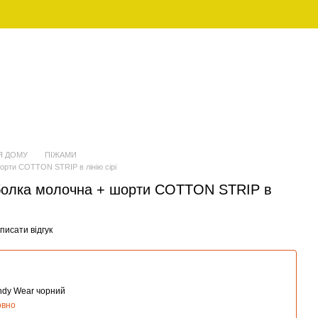
UAH
Укр
ЖІНОЧИЙ
FAMILY LOOK (ПІЖАМИ ДЛЯ
ОДЯГ
СІМ'Ї)
Я ДОМУ
ПІЖАМИ
орти COTTON STRIP в лінію сірі
болка молочна + шорти COTTON STRIP в
писати відгук
andy Wear чорний
овно