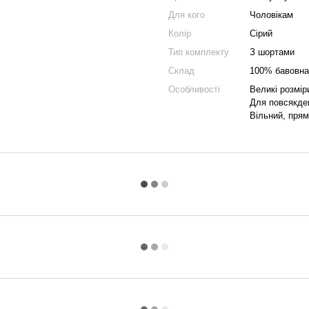
Для кого
Чоловікам
Колір
Сірий
Тип комплекту
З шортами
Склад
100% бавовна
Особливості
Великі розмір
Для повсякде
Вільний, прям