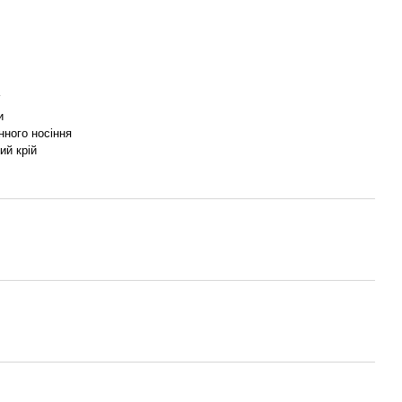
и
нного носіння
ий крій