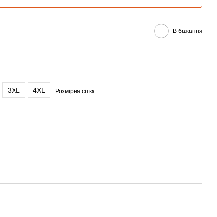
В бажання
3XL
4XL
Розмірна сітка