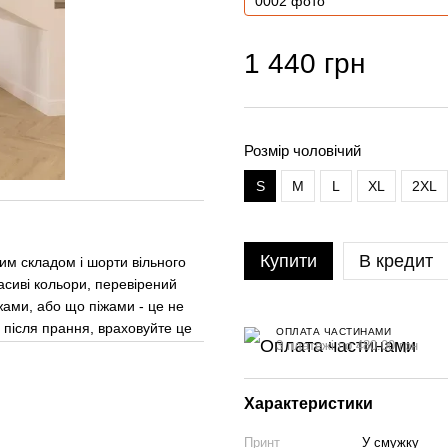
1 440 грн
Розмір чоловічий
S
M
L
XL
2XL
Купити
В кредит
им складом і шорти вільного
асиві кольори, перевірений
жами, або що піжами - це не
 після прання, враховуйте це
ОПЛАТА ЧАСТИНАМИ
3 платежі по 480.00 грн
Характеристики
Принт
У смужку