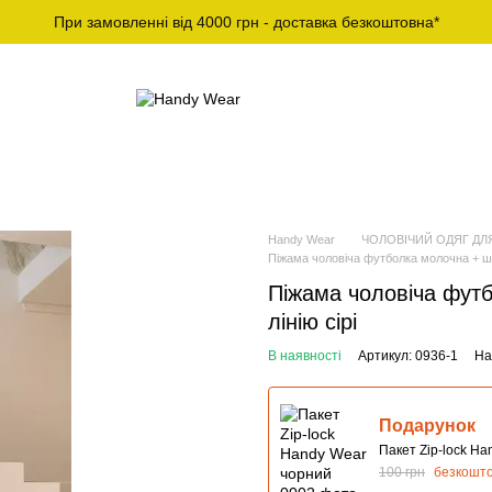
При замовленні від 4000 грн - доставка безкоштовна*
Й СПОРТИВНИЙ
ЧОЛОВІЧІ ФУТБОЛКИ ТА
ОДЯГ
ЛОНГСЛІВИ
Handy Wear
ЧОЛОВІЧИЙ ОДЯГ ДЛ
Піжама чоловіча футболка молочна + ш
Піжама чоловіча фут
лінію сірі
В наявності
Артикул: 0936-1
На
Подарунок
Пакет Zip-lock H
100 грн
безкошт