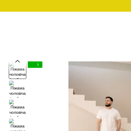
Перейти до основного контенту
Графік роботи:
097-01-59-244
Пн - Пт з 10:00 - 18:00
Сб - Нд - вихідний
ЧОЛОВІЧИЙ ОДЯГ ДЛЯ
ЧОЛОВІЧИ
SALE
ДОМУ
3