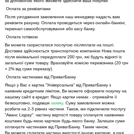
за допомогою якого зможете здійснити ваші покупки.
Оплата за реквізитами
Після узгодження замовлення наш менеджер надасть вам
реквізити рахунку. Оплата проводиться через онлайн-банкінг,
термінал самообслуговування або касу банку.
Оплата готівкою
Ви можете скористатися послугою післяплати на пошті.
Доставка здійснюється транспортною компанією Нова пошта
після мінімальної передоплати 200 грн, які будуть відняті із
загальної суми товару. Враховуйте комісію перевізника (20 грн
+ 2% від суми переказу).
Оплата частинами від ПриватБанку
Якщо у Вас є картка "Універсальна" від ПриватБанку з
наявним кредитним лімітом, Ви можете оформити покупку на
нашому сайті в кредит. Якщо картки немає - отримайте її
безкоштовно, подавши
заявку
. Суму замовлення можна
розбити на 2-3 рівних частини. Також, ми підключили послугу
"Аванс Liqpay": частину вартості товару сплачуєте наявними
коштами будь-якою карткою будь-якого банку. Залишок суми
оплачуєте частинами від ПриватБанку. Таким чином,
Ви можете сплатити частину варстості іншою карткою, в разі