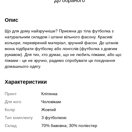
До обраного
Опис
Що для дому найзручніше? Приємна до тіла футболка з
натуральним складом і штани вільного фасону. Красиві
кольори, перевірений матеріал, зручний фасон. До штанів
мона підібрати футболку або лонгслів (футболка з довгим
рукавом). Для тих, хто думає, що не любить піжами, або що
піжами - це не зручно, радимо спробувати це поєднання
домашнього одягу.
Характеристики
Принт
Клітинка
Для кого
Чоловікам
Колір
Жовтий
Тип комплекту
З футболкою
Склад
70% бавовна; 30% поліестер