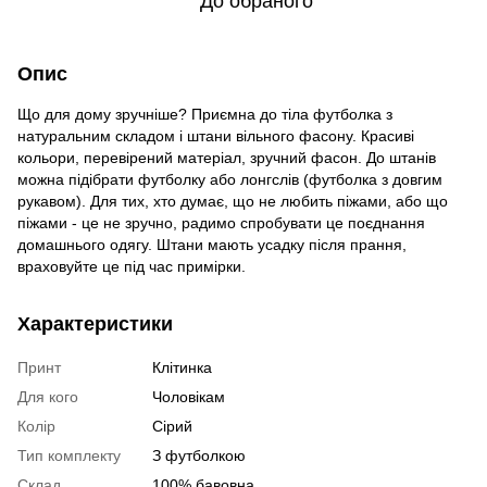
До обраного
Опис
Що для дому зручніше? Приємна до тіла футболка з
натуральним складом і штани вільного фасону. Красиві
кольори, перевірений матеріал, зручний фасон. До штанів
можна підібрати футболку або лонгслів (футболка з довгим
рукавом). Для тих, хто думає, що не любить піжами, або що
піжами - це не зручно, радимо спробувати це поєднання
домашнього одягу. Штани мають усадку після прання,
враховуйте це під час примірки.
Характеристики
Принт
Клітинка
Для кого
Чоловікам
Колір
Сірий
Тип комплекту
З футболкою
Склад
100% бавовна