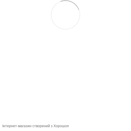
097-01-59-244
066-69-67-556
Контакти
Повна версія сайту
Мапа сайту
2026 Handy Wear –
інтернет-магазин одягу для всієї сім'ї
Укр
Рус
Інтернет-магазин створений з Хорошоп