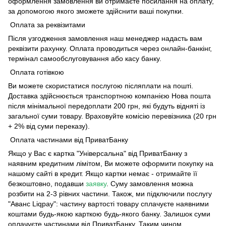
оформлення замовлення ви отримаєте посилання на оплату,
за допомогою якого зможете здійснити ваші покупки.
Оплата за реквізитами
Після узгодження замовлення наш менеджер надасть вам
реквізити рахунку. Оплата проводиться через онлайн-банкінг,
термінал самообслуговування або касу банку.
Оплата готівкою
Ви можете скористатися послугою післяплати на пошті.
Доставка здійснюється транспортною компанією Нова пошта
після мінімальної передоплати 200 грн, які будуть відняті із
загальної суми товару. Враховуйте комісію перевізника (20 грн
+ 2% від суми переказу).
Оплата частинами від ПриватБанку
Якщо у Вас є картка "Універсальна" від ПриватБанку з
наявним кредитним лімітом, Ви можете оформити покупку на
нашому сайті в кредит. Якщо картки немає - отримайте її
безкоштовно, подавши
заявку
. Суму замовлення можна
розбити на 2-3 рівних частини. Також, ми підключили послугу
"Аванс Liqpay": частину вартості товару сплачуєте наявними
коштами будь-якою карткою будь-якого банку. Залишок суми
оплачуєте частинами від ПриватБанку. Таким чином,