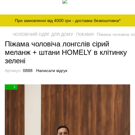
При замовленні від 4000 грн - доставка безкоштовна*
ЧОЛОВІЧИЙ ОДЯГ ДЛЯ ДОМУ
ПІЖАМИ
Піжама чоловіча ло
Піжама чоловіча лонгслів сірий
меланж + штани HOMELY в клітинку
зелені
Артикул:
0888
Написати відгук
3