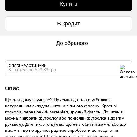
Купити
В кредит
До обраного
ОПЛАТА ЧАСТИНАМИ
3 платежі по 593.33 грн
Опис
Що для дому зручніше? Приємна до тіла футболка з
натуральним складом і штани вільного фасону. Красиві
кольори, перевірений матеріал, зручний фасон. До штанів
можна підібрати футболку або лонгслів (футболка з довгим
рукавом). Для тих, хто думає, що не любить піжами, або що
піжами - це не зручно, радимо спробувати це поєднання
домашнього одягу. Штани мають усадку після прання,