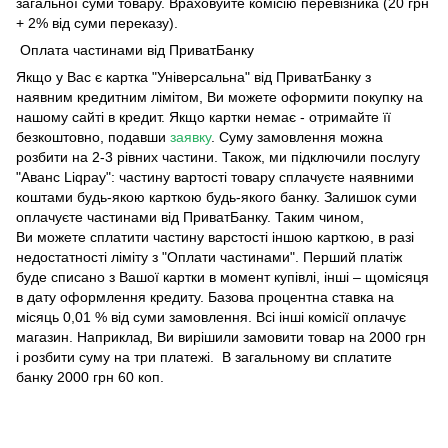
загальної суми товару. Враховуйте комісію перевізника (20 грн
+ 2% від суми переказу).
Оплата частинами від ПриватБанку
Якщо у Вас є картка "Універсальна" від ПриватБанку з
наявним кредитним лімітом, Ви можете оформити покупку на
нашому сайті в кредит. Якщо картки немає - отримайте її
безкоштовно, подавши
заявку
. Суму замовлення можна
розбити на 2-3 рівних частини. Також, ми підключили послугу
"Аванс Liqpay": частину вартості товару сплачуєте наявними
коштами будь-якою карткою будь-якого банку. Залишок суми
оплачуєте частинами від ПриватБанку. Таким чином,
Ви можете сплатити частину варстості іншою карткою, в разі
недостатності ліміту з "Оплати частинами". Перший платіж
буде списано з Вашої картки в момент купівлі, інші – щомісяця
в дату оформлення кредиту. Базова процентна ставка на
місяць 0,01 % від суми замовлення. Всі інші комісії оплачує
магазин. Наприклад, Ви вирішили замовити товар на 2000 грн
і розбити суму на три платежі. В загальному ви сплатите
банку 2000 грн 60 коп.