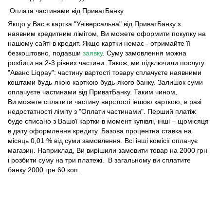
Оплата частинами від ПриватБанку
Якщо у Вас є картка "Універсальна" від ПриватБанку з
наявним кредитним лімітом, Ви можете оформити покупку на
нашому сайті в кредит. Якщо картки немає - отримайте її
безкоштовно, подавши
заявку
. Суму замовлення можна
розбити на 2-3 рівних частини. Також, ми підключили послугу
"Аванс Liqpay": частину вартості товару сплачуєте наявними
коштами будь-якою карткою будь-якого банку. Залишок суми
оплачуєте частинами від ПриватБанку. Таким чином,
Ви можете сплатити частину варстості іншою карткою, в разі
недостатності ліміту з "Оплати частинами". Перший платіж
буде списано з Вашої картки в момент купівлі, інші – щомісяця
в дату оформлення кредиту. Базова процентна ставка на
місяць 0,01 % від суми замовлення. Всі інші комісії оплачує
магазин. Наприклад, Ви вирішили замовити товар на 2000 грн
і розбити суму на три платежі. В загальному ви сплатите
банку 2000 грн 60 коп.