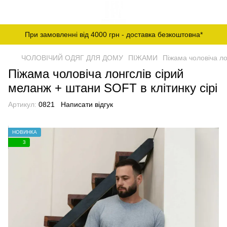
При замовленні від 4000 грн - доставка безкоштовна*
ЧОЛОВІЧИЙ ОДЯГ ДЛЯ ДОМУ
ПІЖАМИ
Піжама чоловіча ло
Піжама чоловіча лонгслів сірий
меланж + штани SOFT в клітинку сірі
Артикул:
0821
Написати відгук
НОВИНКА
3