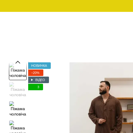
Перейти до основного контенту
Графік роботи:
097-01-59-244
Пн - Пт з 10:00 - 18:00
Сб - Нд - вихідний
ЧОЛОВІЧИЙ ОДЯГ ДЛЯ
ЧОЛОВІЧИ
SALE
ДОМУ
НОВИНКА
−20%
ВІДЕО
3