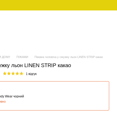
UAH
Укр
ЖІНОЧИЙ
FAMILY LOOK (ПІЖАМИ ДЛЯ
ОДЯГ
СІМ'Ї)
Я ДОМУ
ПІЖАМИ
Піжама чоловіча у смужку льон LINEN STRIP какао
ужку льон LINEN STRIP какао
1 відгук
andy Wear чорний
овно