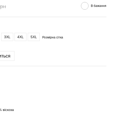
грн
В бажання
3XL
4XL
5XL
Розмірна сітка
иться
% віскоза