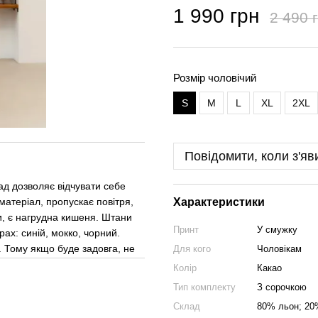
1 990 грн
2 490 
Розмір чоловічий
S
M
L
XL
2XL
Повідомити, коли з'яв
ад дозволяє відчувати себе
матеріал, пропускає повітря,
Характеристики
и, є нагрудна кишеня. Штани
Принт
У смужку
ах: синій, мокко, чорний.
. Тому якщо буде задовга, не
Для кого
Чоловікам
Колір
Какао
Тип комплекту
З сорочкою
Склад
80% льон; 20