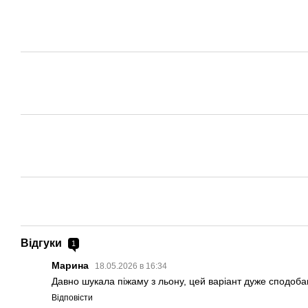
Відгуки
1
Марина
18.05.2026 в 16:34
Давно шукала піжаму з льону, цей варіант дуже сподобав
Відповісти