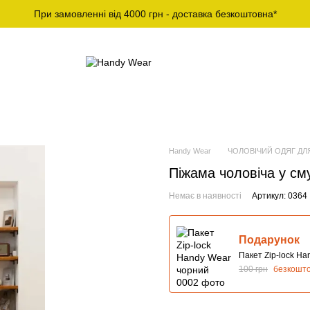
При замовленні від 4000 грн - доставка безкоштовна*
Й СПОРТИВНИЙ
ЧОЛОВІЧІ ФУТБОЛКИ ТА
ОДЯГ
ЛОНГСЛІВИ
Handy Wear
ЧОЛОВІЧИЙ ОДЯГ ДЛ
Піжама чоловіча у см
Немає в наявності
Артикул: 0364
Подарунок
Пакет Zip-lock H
100 грн
безкошт