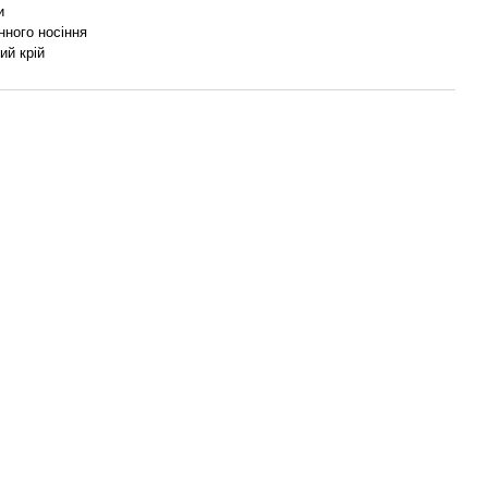
и
нного носіння
ий крій