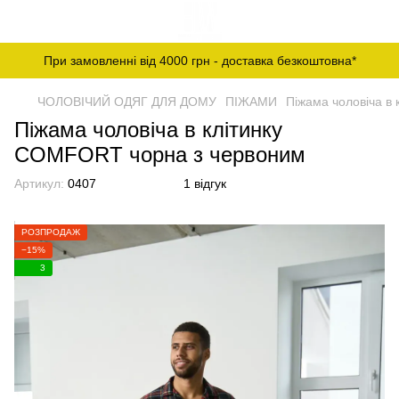
При замовленні від 4000 грн - доставка безкоштовна*
ЧОЛОВІЧИЙ ОДЯГ ДЛЯ ДОМУ
ПІЖАМИ
Піжама чоловіча в
Піжама чоловіча в клітинку
COMFORT чорна з червоним
Артикул:
0407
1 відгук
РОЗПРОДАЖ
−15%
3