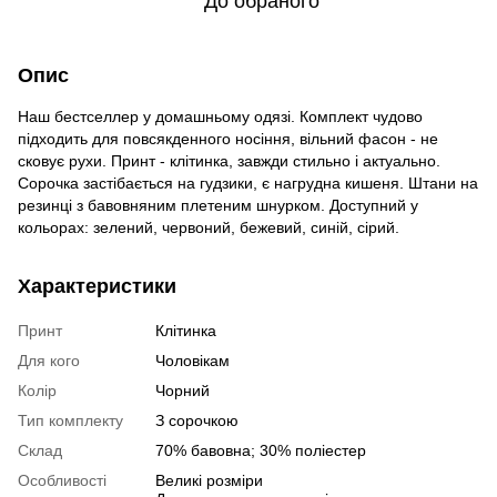
До обраного
Опис
Наш бестселлер у домашньому одязі. Комплект чудово
підходить для повсякденного носіння, вільний фасон - не
сковує рухи. Принт - клітинка, завжди стильно і актуально.
Сорочка застібається на гудзики, є нагрудна кишеня. Штани на
резинці з бавовняним плетеним шнурком. Доступний у
кольорах: зелений, червоний, бежевий, синій, сірий.
Характеристики
Принт
Клітинка
Для кого
Чоловікам
Колір
Чорний
Тип комплекту
З сорочкою
Склад
70% бавовна; 30% поліестер
Особливості
Великі розміри