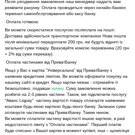
Після узгодження замовлення наш менеджер надасть вам
реквізити рахунку. Оплата проводиться через онлайн-банкінг,
термінал самообслуговування або касу банку.
Оплата готівкою
Ви можете скористатися послугою післяплати на пошті.
Доставка здійснюється транспортною компанією Нова пошта
після мінімальної передоплати 200 грн, які будуть відняті із
загальної суми товару. Враховуйте комісію перевізника (20 грн
+ 2% від суми переказу).
Оплата частинами від ПриватБанку
Якщо у Вас є картка "Універсальна" від ПриватБанку з
наявним кредитним лімітом, Ви можете оформити покупку на
нашому сайті в кредит. Якщо картки немає - отримайте її
безкоштовно, подавши
заявку
. Суму замовлення можна
розбити на 2-3 рівних частини. Також, ми підключили послугу
"Аванс Liqpay": частину вартості товару сплачуєте наявними
коштами будь-якою карткою будь-якого банку. Залишок суми
оплачуєте частинами від ПриватБанку. Таким чином,
Ви можете сплатити частину варстості іншою карткою, в разі
недостатності ліміту з "Оплати частинами". Перший платіж
буде списано з Вашої картки в момент купівлі, інші – щомісяця