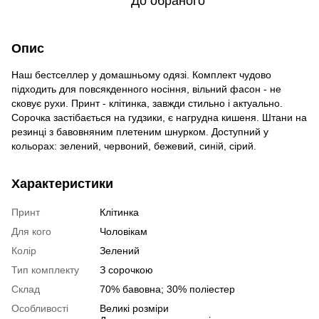
До обраного
Опис
Наш бестселлер у домашньому одязі. Комплект чудово
підходить для повсякденного носіння, вільний фасон - не
сковує рухи. Принт - клітинка, завжди стильно і актуально.
Сорочка застібається на гудзики, є нагрудна кишеня. Штани на
резинці з бавовняним плетеним шнурком. Доступний у
кольорах: зелений, червоний, бежевий, синій, сірий.
Характеристики
Принт
Клітинка
Для кого
Чоловікам
Колір
Зелений
Тип комплекту
З сорочкою
Склад
70% бавовна; 30% поліестер
Особливості
Великі розміри