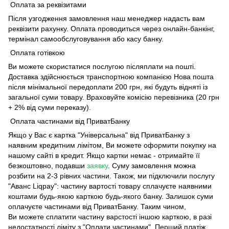
Оплата за реквізитами
Після узгодження замовлення наш менеджер надасть вам
реквізити рахунку. Оплата проводиться через онлайн-банкінг,
термінал самообслуговування або касу банку.
Оплата готівкою
Ви можете скористатися послугою післяплати на пошті.
Доставка здійснюється транспортною компанією Нова пошта
після мінімальної передоплати 200 грн, які будуть відняті із
загальної суми товару. Враховуйте комісію перевізника (20 грн
+ 2% від суми переказу).
Оплата частинами від ПриватБанку
Якщо у Вас є картка "Універсальна" від ПриватБанку з
наявним кредитним лімітом, Ви можете оформити покупку на
нашому сайті в кредит. Якщо картки немає - отримайте її
безкоштовно, подавши
заявку
. Суму замовлення можна
розбити на 2-3 рівних частини. Також, ми підключили послугу
"Аванс Liqpay": частину вартості товару сплачуєте наявними
коштами будь-якою карткою будь-якого банку. Залишок суми
оплачуєте частинами від ПриватБанку. Таким чином,
Ви можете сплатити частину варстості іншою карткою, в разі
недостатності ліміту з "Оплати частинами". Перший платіж