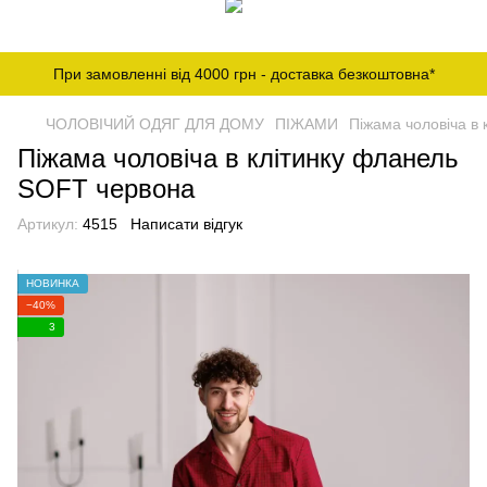
При замовленні від 4000 грн - доставка безкоштовна*
ЧОЛОВІЧИЙ ОДЯГ ДЛЯ ДОМУ
ПІЖАМИ
Піжама чоловіча в
Піжама чоловіча в клітинку фланель
SOFT червона
Артикул:
4515
Написати відгук
НОВИНКА
−40%
3