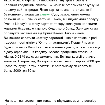
Якщо у Вас є картка "Універсальна" від ПриватБанку з
наявним кредитним лімітом, Ви можете оформити покупку на
нашому сайті в кредит. Якщо картки немає - отримайте її
безкоштовно, подавши
заявку
. Суму замовлення можна
розбити на 2-3 рівних частини. Також, ми підключили послугу
"Аванс Liqpay": частину вартості товару сплачуєте наявними
коштами будь-якою карткою будь-якого банку. Залишок суми
оплачуєте частинами від ПриватБанку. Таким чином,
Ви можете сплатити частину варстості іншою карткою, в разі
недостатності ліміту з "Оплати частинами". Перший платіж
буде списано з Вашої картки в момент купівлі, інші – щомісяця
в дату оформлення кредиту. Базова процентна ставка на
місяць 0,01 % від суми замовлення. Всі інші комісії оплачує
магазин. Наприклад, Ви вирішили замовити товар на 2000 грн
і розбити суму на три платежі. В загальному ви сплатите
банку 2000 грн 60 коп.
На пошті виявилося, що товар не підходить вам по розміру