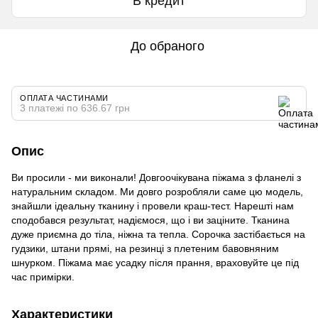
В кредит
До обраного
ОПЛАТА ЧАСТИНАМИ
3 платежі по 636.67 грн
Опис
Ви просили - ми виконали! Довгоочікувана піжама з фланелі з
натуральним складом. Ми довго розробляли саме цю модель,
знайшли ідеальну тканину і провели краш-тест. Нарешті нам
сподобався результат, надіємося, що і ви заціните. Тканина
дуже приємна до тіла, ніжна та тепла. Сорочка застібається на
гудзики, штани прямі, на резинці з плетеним бавовняним
шнурком. Піжама має усадку після прання, враховуйте це під
час примірки.
Характеристики