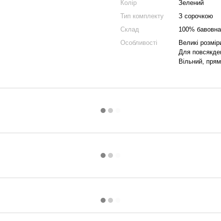
Колір
Зелений
Тип комплекту
З сорочкою
Склад
100% бавовна
Особливості
Великі розмір
Для повсякде
Вільний, прям