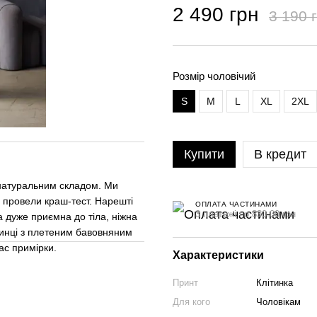
2 490 грн
3 190 
Розмір чоловічий
S
M
L
XL
2XL
Купити
В кредит
 натуральним складом. Ми
 провели краш-тест. Нарешті
ОПЛАТА ЧАСТИНАМИ
3 платежі по 830.00 грн
а дуже приємна до тіла, ніжна
езинці з плетеним бавовняним
ас примірки.
Характеристики
Принт
Клітинка
Для кого
Чоловікам