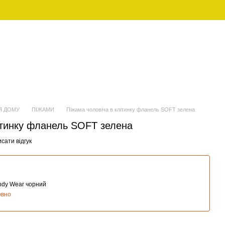
UAH
Укр
ЖІНОЧИЙ
FAMILY LOOK (ПІЖАМИ ДЛЯ
ОДЯГ
СІМ'Ї)
Я ДОМУ
ПІЖАМИ
Піжама чоловіча в клітинку фланель SOFT зелена
ітинку фланель SOFT зелена
сати відгук
andy Wear чорний
овно