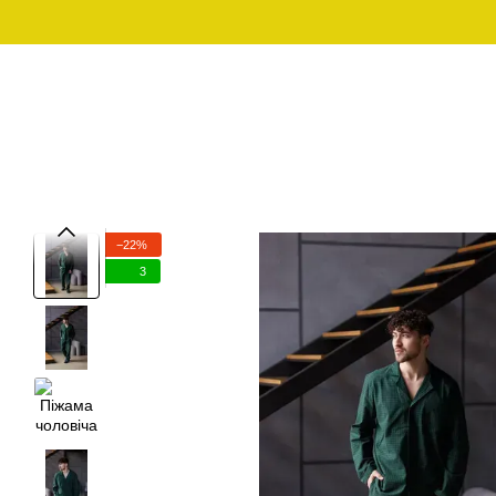
Перейти до основного контенту
Графік роботи:
097-01-59-244
Пн - Пт з 10:00 - 18:00
Сб - Нд - вихідний
ЧОЛОВІЧИЙ ОДЯГ ДЛЯ
ЧОЛОВІЧИ
SALE
ДОМУ
−22%
3