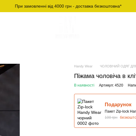
При замовленні від 4000 грн - доставка безкоштовна*
Й СПОРТИВНИЙ
ЧОЛОВІЧІ ФУТБОЛКИ ТА
ОДЯГ
ЛОНГСЛІВИ
Handy Wear
ЧОЛОВІЧИЙ ОДЯГ ДЛ
Піжама чоловіча в кл
В наявності
Артикул: 4520
Напи
Подарунок
Пакет Zip-lock H
100 грн
безкошт