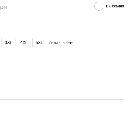
грн
В бажання
3XL
4XL
5XL
Розмірна сітка