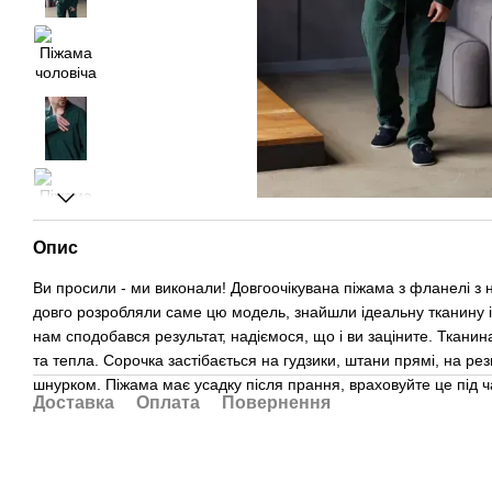
Опис
Ви просили - ми виконали! Довгоочікувана піжама з фланелі з
довго розробляли саме цю модель, знайшли ідеальну тканину і
нам сподобався результат, надіємося, що і ви заціните. Тканин
та тепла. Сорочка застібається на гудзики, штани прямі, на р
шнурком. Піжама має усадку після прання, враховуйте це під ч
Доставка
Оплата
Повернення