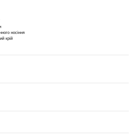
и
нного носіння
ий крій