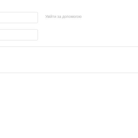
Увійти за допомогою
Каталог
Клієнтам
SALE
Вхід до кабінету