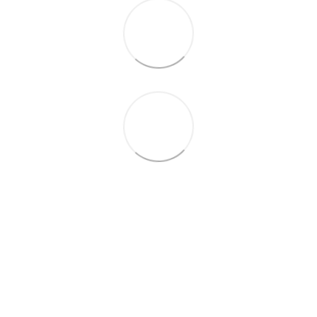
097-01-59-244
066-69-67-556
Контакти
Повна версія сайту
Мапа сайту