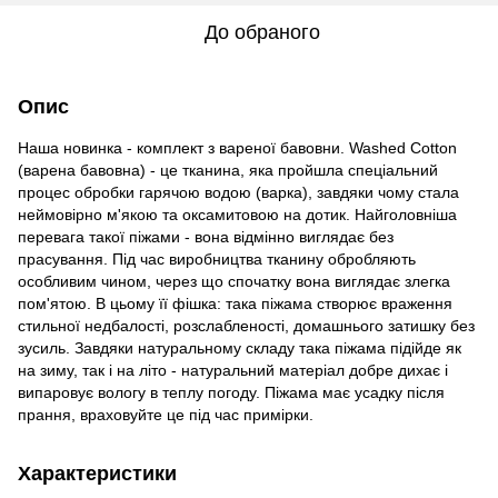
До обраного
Опис
Наша новинка - комплект з вареної бавовни. Washed Cotton
(варена бавовна) - це тканина, яка пройшла спеціальний
процес обробки гарячою водою (варка), завдяки чому стала
неймовірно м'якою та оксамитовою на дотик. Найголовніша
перевага такої піжами - вона відмінно виглядає без
прасування. Під час виробництва тканину обробляють
особливим чином, через що спочатку вона виглядає злегка
пом'ятою. В цьому її фішка: така піжама створює враження
стильної недбалості, розслабленості, домашнього затишку без
зусиль. Завдяки натуральному складу така піжама підійде як
на зиму, так і на літо - натуральний матеріал добре дихає і
випаровує вологу в теплу погоду. Піжама має усадку після
прання, враховуйте це під час примірки.
Характеристики