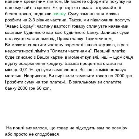
наявним кредитним лімітом, Ви можете оформити покупку на
нашому сайті в кредит. Якщо картки немає - отримайте її
безкоштовно, подавши
заявку
. Суму замовлення можна
розбити на 2-3 рівних частини. Також, ми підключили послугу
"Аванс Liqpay": частину вартості товару сплачуєте наявними
коштами будь-якою карткою будь-якого банку. Залишок суми
оплачуєте частинами від ПриватБанку. Таким чином,
Ви можете сплатити частину варстості іншою карткою, в разі
недостатності ліміту з "Оплати частинами". Перший платіж
буде списано з Вашої картки в момент купівлі, інші – щомісяця
в дату оформлення кредиту. Базова процентна ставка на
місяць 0,01 % від суми замовлення. Всі інші комісії оплачує
магазин. Наприклад, Ви вирішили замовити товар на 2000 грн
і розбити суму на три платежі. В загальному ви сплатите
банку 2000 грн 60 коп.
На пошті виявилося, що товар не підходить вам по розміру
або просто не сподобався