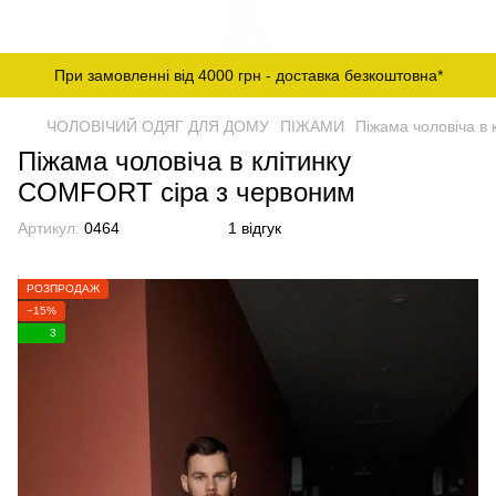
При замовленні від 4000 грн - доставка безкоштовна*
ЧОЛОВІЧИЙ ОДЯГ ДЛЯ ДОМУ
ПІЖАМИ
Піжама чоловіча в
Піжама чоловіча в клітинку
COMFORT сіра з червоним
Артикул:
0464
1 відгук
РОЗПРОДАЖ
−15%
3