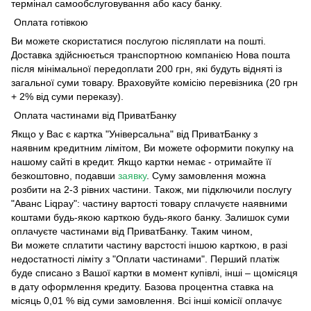
термінал самообслуговування або касу банку.
Оплата готівкою
Ви можете скористатися послугою післяплати на пошті.
Доставка здійснюється транспортною компанією Нова пошта
після мінімальної передоплати 200 грн, які будуть відняті із
загальної суми товару. Враховуйте комісію перевізника (20 грн
+ 2% від суми переказу).
Оплата частинами від ПриватБанку
Якщо у Вас є картка "Універсальна" від ПриватБанку з
наявним кредитним лімітом, Ви можете оформити покупку на
нашому сайті в кредит. Якщо картки немає - отримайте її
безкоштовно, подавши
заявку
. Суму замовлення можна
розбити на 2-3 рівних частини. Також, ми підключили послугу
"Аванс Liqpay": частину вартості товару сплачуєте наявними
коштами будь-якою карткою будь-якого банку. Залишок суми
оплачуєте частинами від ПриватБанку. Таким чином,
Ви можете сплатити частину варстості іншою карткою, в разі
недостатності ліміту з "Оплати частинами". Перший платіж
буде списано з Вашої картки в момент купівлі, інші – щомісяця
в дату оформлення кредиту. Базова процентна ставка на
місяць 0,01 % від суми замовлення. Всі інші комісії оплачує