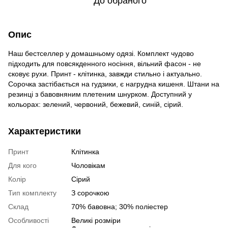
До обраного
Опис
Наш бестселлер у домашньому одязі. Комплект чудово
підходить для повсякденного носіння, вільний фасон - не
сковує рухи. Принт - клітинка, завжди стильно і актуально.
Сорочка застібається на гудзики, є нагрудна кишеня. Штани на
резинці з бавовняним плетеним шнурком. Доступний у
кольорах: зелений, червоний, бежевий, синій, сірий.
Характеристики
Принт
Клітинка
Для кого
Чоловікам
Колір
Сірий
Тип комплекту
З сорочкою
Склад
70% бавовна; 30% поліестер
Особливості
Великі розміри