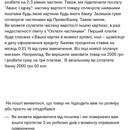
розбити на 2-3 рівних частини. Також, ми підключили послугу
"Аванс Liqpay": частину вартості товару сплачуєте наявними
коштами будь-якою карткою будь-якого банку. Залишок суми
оплачуєте частинами від ПриватБанку. Таким чином,
Ви можете сплатити частину варстості іншою карткою, в разі
недостатності ліміту з "Оплати частинами". Перший платіж
буде списано з Вашої картки в момент купівлі, інші – щомісяця
в дату оформлення кредиту. Базова процентна ставка на
місяць 0,01 % від суми замовлення. Всі інші комісії оплачує
магазин. Наприклад, Ви вирішили замовити товар на 2000 грн
і розбити суму на три платежі. В загальному ви сплатите
банку 2000 грн 60 коп.
На пошті виявилося, що товар не підходить вам по розміру
або просто не сподобався
Ви можете відмовитися від посилки і ми повернемо вам
кошти протягом 3-ох робочих днів з моменту отримання
повернення.