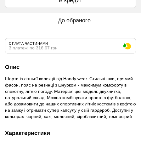
В кредит
До обраного
ОПЛАТА ЧАСТИНАМИ
3 платежі по 316.67 грн
Опис
Шорти із літньої колекції від Handy wear. Стильні шви, прямий
фасон, пояс на резинці з шнурком - максимум комфорту в
спекотну, літню погоду. Матеріал цієї моделі: двухнитка,
натуральний склад. Можна комбінувати просто з футболкою,
або дозамовити до наших спортивних літніх костюмів з кофтою
на замку і отримати супер капсулу у свій гардероб. Доступні у
кольорах: чорний, хакі, молочний, сіроблакитний, темносірий.
Характеристики