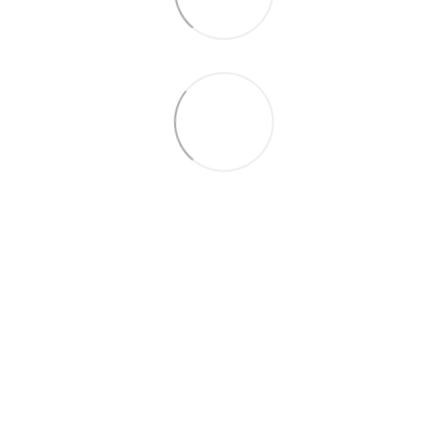
097-01-59-244
066-69-67-556
Контакти
Повна версія сайту
Мапа сайту
2026 Handy Wear –
інтернет-магазин одягу для всієї сім'ї
Укр
Рус