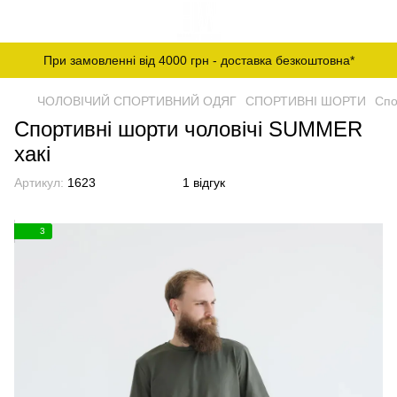
При замовленні від 4000 грн - доставка безкоштовна*
ЧОЛОВІЧИЙ СПОРТИВНИЙ ОДЯГ
СПОРТИВНІ ШОРТИ
Спо
Спортивні шорти чоловічі SUMMER
хакі
Артикул:
1623
1 відгук
3