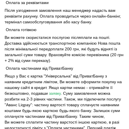
Оплата за реквізитами
Після узгодження замовлення наш менеджер надасть вам
реквізити рахунку. Оплата проводиться через онлайн-банкінг,
термінал самообслуговування або касу банку.
Оплата готівкою
Ви можете скористатися послугою післяплати на пошті.
Доставка здійснюється транспортною компанією Нова пошта
після мінімальної передоплати 200 грн, які будуть відняті із
загальної суми товару. Враховуйте комісію перевізника (20 грн
+ 2% від суми переказу).
Оплата частинами від ПриватБанку
Якщо у Вас є картка "Універсальна" від ПриватБанку з
наявним кредитним лімітом, Ви можете оформити покупку на
нашому сайті в кредит. Якщо картки немає - отримайте її
безкоштовно, подавши
заявку
. Суму замовлення можна
розбити на 2-3 рівних частини. Також, ми підключили послугу
"Аванс Liqpay": частину вартості товару сплачуєте наявними
коштами будь-якою карткою будь-якого банку. Залишок суми
оплачуєте частинами від ПриватБанку. Таким чином,
Ви можете сплатити частину варстості іншою карткою, в разі
недостатності ліміту з "Оплати частинами". Перший платіж