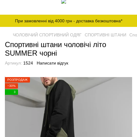
При замовленні від 4000 грн - доставка безкоштовна*
ЧОЛОВІЧИЙ СПОРТИВНИЙ ОДЯГ
СПОРТИВНІ ШТАНИ
Спо
Спортивні штани чоловічі літо
SUMMER чорні
Артикул:
1524
Написати відгук
РОЗПРОДАЖ
−30%
3