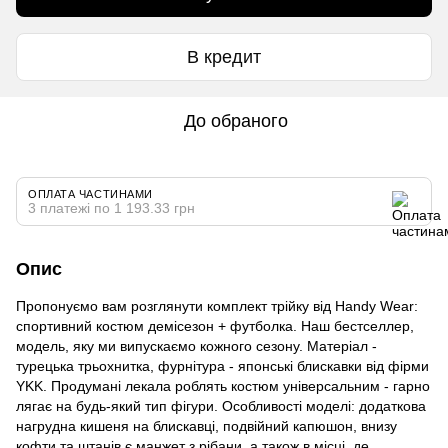
В кредит
До обраного
ОПЛАТА ЧАСТИНАМИ
3 платежі по 1 193.33 грн
Опис
Пропонуємо вам розглянути комплект трійку від Handy Wear:
спортивний костюм демісезон + футболка. Наш бестселлер,
модель, яку ми випускаємо кожного сезону. Матеріал -
турецька трьохнитка, фурнітура - японські блискавки від фірми
YKK. Продумані лекала роблять костюм універсальним - гарно
лягає на будь-який тип фігури. Особливості моделі: додаткова
нагрудна кишеня на блискавці, подвійний капюшон, внизу
кофти та штанів є манжет з рібани, а також в місці, де