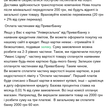
Доставка здійснюється транспортною компанією Нова пошта
після мінімальної передоплати 200 грн, які будуть відняті із
загальної суми товару. Враховуйте комісію перевізника (20 грн
+ 2% від суми переказу).
Оплата частинами від ПриватБанку
Якщо у Вас є картка "Універсальна" від ПриватБанку з
наявним кредитним лімітом, Ви можете оформити покупку на
нашому сайті в кредит. Якщо картки немає - отримайте її
безкоштовно, подавши
заявку
. Суму замовлення можна
розбити на 2-3 рівних частини. Також, ми підключили послугу
"Аванс Liqpay": частину вартості товару сплачуєте наявними
коштами будь-якою карткою будь-якого банку. Залишок суми
оплачуєте частинами від ПриватБанку. Таким чином,
Ви можете сплатити частину варстості іншою карткою, в разі
недостатності ліміту з "Оплати частинами". Перший платіж
буде списано з Вашої картки в момент купівлі, інші – щомісяця
в дату оформлення кредиту. Базова процентна ставка на
місяць 0,01 % від суми замовлення. Всі інші комісії оплачує
магазин. Наприклад, Ви вирішили замовити товар на 2000 грн
і розбити суму на три платежі. В загальному ви сплатите
банку 2000 грн 60 коп.