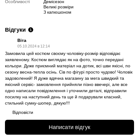
Особливості
Демісезон
Великі розміри
З капюшоном
Відгуки
1
Віта
05.10.2024 в 12:14
Замовила цей костюм своєму чоловіку-розмір відповідає
заявленому. Костюм виглядає як на фото, точно передані
кольори. Дуже приємний матеріал на дотик, всі шви якісні, по
сезону весна-тепла осінь. Сів по фігурі просто чудово! Чоловік
задоволений! Я дуже вдячна магазину за мега швидкий та
якісний сервіс- замовлення прийняли пізно ввечері, але все
одно написали повідомлення і уточнили деталі, відправили
посилку на наступний день та ще й подарували класний,
стильний сумку-шопер, дякую!!!
Відповісти
Написати відгук