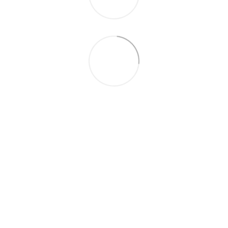
097-01-59-244
066-69-67-556
Контакти
Повна версія сайту
Мапа сайту
2026 Handy Wear –
інтернет-магазин одягу для всієї сім'ї
Укр
Рус