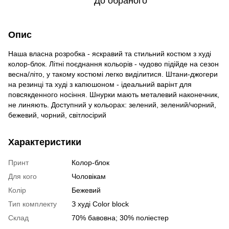
До обраного
Опис
Наша власна розробка - яскравий та стильний костюм з худі
колор-блок. Літні поєднання кольорів - чудово підійде на сезон
весна/літо, у такому костюмі легко виділитися. Штани-джогери
на резинці та худі з капюшоном - ідеальний варінт для
повсякденного носіння. Шнурки мають металевий наконечник,
не линяють. Доступний у кольорах: зелений, зелений/чорний,
бежевий, чорний, світлосірий
Характеристики
Принт
Колор-блок
Для кого
Чоловікам
Колір
Бежевий
Тип комплекту
З худі Color block
Склад
70% бавовна; 30% поліестер