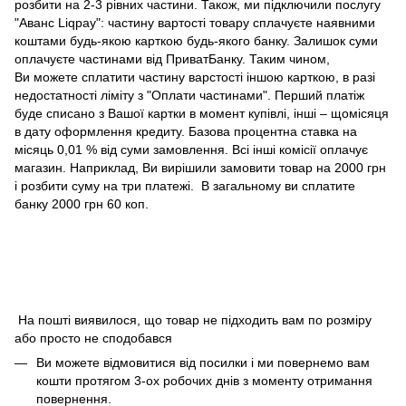
розбити на 2-3 рівних частини. Також, ми підключили послугу
"Аванс Liqpay": частину вартості товару сплачуєте наявними
коштами будь-якою карткою будь-якого банку. Залишок суми
оплачуєте частинами від ПриватБанку. Таким чином,
Ви можете сплатити частину варстості іншою карткою, в разі
недостатності ліміту з "Оплати частинами". Перший платіж
буде списано з Вашої картки в момент купівлі, інші – щомісяця
в дату оформлення кредиту. Базова процентна ставка на
місяць 0,01 % від суми замовлення. Всі інші комісії оплачує
магазин. Наприклад, Ви вирішили замовити товар на 2000 грн
і розбити суму на три платежі. В загальному ви сплатите
банку 2000 грн 60 коп.
На пошті виявилося, що товар не підходить вам по розміру
або просто не сподобався
Ви можете відмовитися від посилки і ми повернемо вам
кошти протягом 3-ох робочих днів з моменту отримання
повернення.