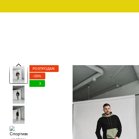
Перейти до основного контенту
Графік роботи:
097-01-59-244
Пн - Пт з 10:00 - 18:00
Сб - Нд - вихідний
ЧОЛОВІЧИЙ ОДЯГ ДЛЯ
ЧОЛОВІЧИ
SALE
ДОМУ
РОЗПРОДАЖ
−50%
3