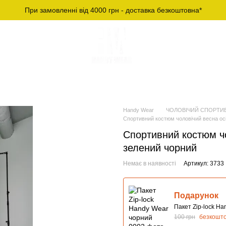
При замовленні від 4000 грн - доставка безкоштовна*
Й СПОРТИВНИЙ
ЧОЛОВІЧІ ФУТБОЛКИ ТА
ОДЯГ
ЛОНГСЛІВИ
Handy Wear
ЧОЛОВІЧИЙ СПОРТИ
Спортивний костюм чоловічий весна о
Спортивний костюм ч
зелений чорний
Немає в наявності
Артикул: 3733
Подарунок
Пакет Zip-lock H
100 грн
безкошт