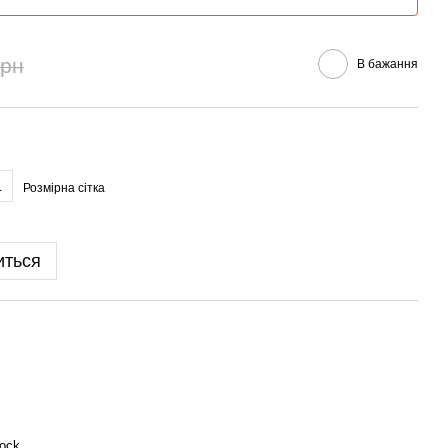
грн
В бажання
L
Розмірна сітка
иться
lock