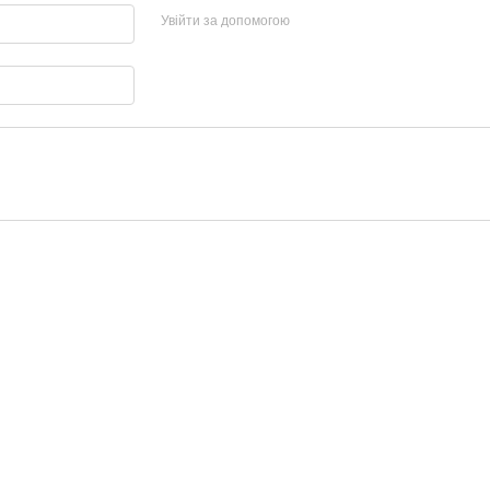
Увійти за допомогою
Каталог
Клієнтам
SALE
Вхід до кабінету
ЧОЛОВІЧИЙ ОДЯГ ДЛЯ
Каталог