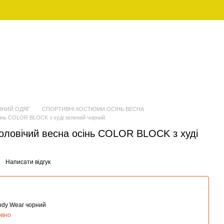
UAH
Укр
ЖІНОЧИЙ
FAMILY LOOK (ПІЖАМИ ДЛЯ
ОДЯГ
СІМ'Ї)
ВНИЙ ОДЯГ
СПОРТИВНІ КОСТЮМИ ОСІНЬ ВЕСНА
сінь COLOR BLOCK з худі зелений чорний
оловічий весна осінь COLOR BLOCK з худі
Написати відгук
andy Wear чорний
овно