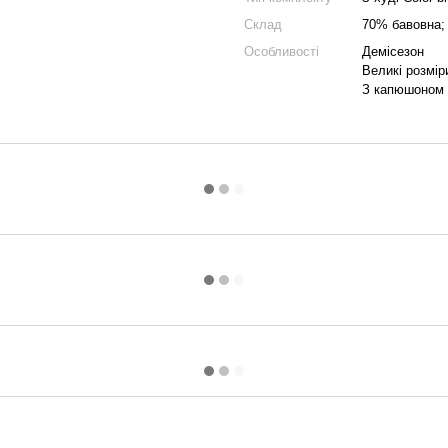
Склад
70% бавовна;
Особливості
Демісезон
Великі розмір
З капюшоном