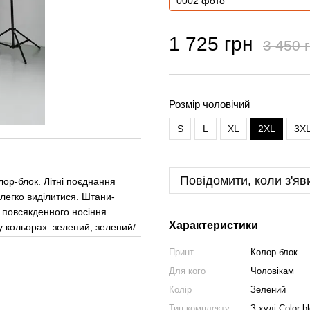
1 725 грн
3 450 
Розмір чоловічий
S
L
XL
2XL
3X
Повідомити, коли з'яв
лор-блок. Літні поєднання
і легко виділитися. Штани-
я повсякденного носіння.
Характеристики
 кольорах: зелений, зелений/
Принт
Колор-блок
Для кого
Чоловікам
Колір
Зелений
Тип комплекту
З худі Color b