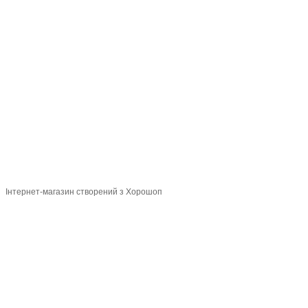
097-01-59-244
066-69-67-556
Контакти
Повна версія сайту
Мапа сайту
2026 Handy Wear –
інтернет-магазин одягу для всієї сім'ї
Укр
Рус
Інтернет-магазин створений з Хорошоп