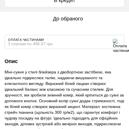
В кредит
До обраного
ОПЛАТА ЧАСТИНАМИ
3 платежі по 496.67 грн
Опис
Міні-сукня у стилі блейзера з двобортною застібкою, яка
ідеально підкреслює талію, надаючи вишуканого та
елегантного вигляду. Виразний білий лацкан створює
ідеальний баланс між класикою та сучасним стилем. Для
зручності, ми зробили знімний комір, який кріпиться до сукні за
допомоги кнопок. Основний колір сукні додає стриманості, тоді
як білий комір створює виразний акцент. Матеріал: костюмна
стрейч тканина (щільність 300 гр/м2), що гарантує комфорт і
чудову посадку на фігурі. Ідеально підходить для офіційних
заходів, ділових зустрічей або вечірніх виходів, підкреслюючи