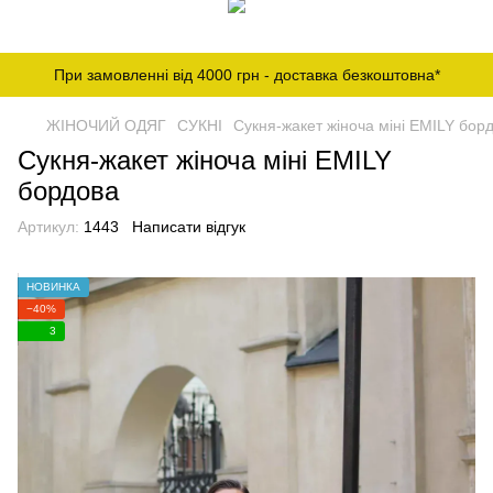
При замовленні від 4000 грн - доставка безкоштовна*
ЖІНОЧИЙ ОДЯГ
СУКНІ
Сукня-жакет жіноча міні EMILY бор
Сукня-жакет жіноча міні EMILY
бордова
Артикул:
1443
Написати відгук
НОВИНКА
−40%
3