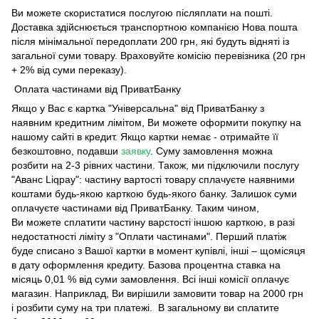
Ви можете скористатися послугою післяплати на пошті.
Доставка здійснюється транспортною компанією Нова пошта
після мінімальної передоплати 200 грн, які будуть відняті із
загальної суми товару. Враховуйте комісію перевізника (20 грн
+ 2% від суми переказу).
Оплата частинами від ПриватБанку
Якщо у Вас є картка "Універсальна" від ПриватБанку з
наявним кредитним лімітом, Ви можете оформити покупку на
нашому сайті в кредит. Якщо картки немає - отримайте її
безкоштовно, подавши
заявку
. Суму замовлення можна
розбити на 2-3 рівних частини. Також, ми підключили послугу
"Аванс Liqpay": частину вартості товару сплачуєте наявними
коштами будь-якою карткою будь-якого банку. Залишок суми
оплачуєте частинами від ПриватБанку. Таким чином,
Ви можете сплатити частину варстості іншою карткою, в разі
недостатності ліміту з "Оплати частинами". Перший платіж
буде списано з Вашої картки в момент купівлі, інші – щомісяця
в дату оформлення кредиту. Базова процентна ставка на
місяць 0,01 % від суми замовлення. Всі інші комісії оплачує
магазин. Наприклад, Ви вирішили замовити товар на 2000 грн
і розбити суму на три платежі. В загальному ви сплатите