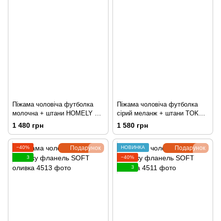
Піжама чоловіча футболка
Піжама чоловіча футболка
молочна + штани HOMELY в
сірий меланж + штани TOKYO
клітинку сині
сині
1 480 грн
1 580 грн
−40%
Подарунок
НОВИНКА
Подарунок
3
−40%
3