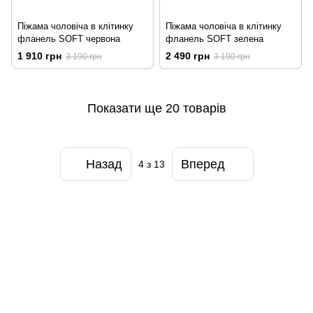
Піжама чоловіча в клітинку
Піжама чоловіча в клітинку
фланель SOFT червона
фланель SOFT зелена
1 910 грн
2 490 грн
3 190 грн
3 190 грн
Показати ще 20 товарів
Назад
Вперед
4
з 13
097-01-59-244
066-69-67-556
Контакти
Повна версія сайту