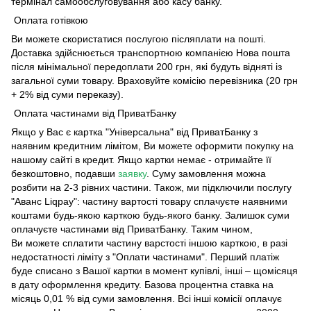
термінал самообслуговування або касу банку.
Оплата готівкою
Ви можете скористатися послугою післяплати на пошті.
Доставка здійснюється транспортною компанією Нова пошта
після мінімальної передоплати 200 грн, які будуть відняті із
загальної суми товару. Враховуйте комісію перевізника (20 грн
+ 2% від суми переказу).
Оплата частинами від ПриватБанку
Якщо у Вас є картка "Універсальна" від ПриватБанку з
наявним кредитним лімітом, Ви можете оформити покупку на
нашому сайті в кредит. Якщо картки немає - отримайте її
безкоштовно, подавши
заявку
. Суму замовлення можна
розбити на 2-3 рівних частини. Також, ми підключили послугу
"Аванс Liqpay": частину вартості товару сплачуєте наявними
коштами будь-якою карткою будь-якого банку. Залишок суми
оплачуєте частинами від ПриватБанку. Таким чином,
Ви можете сплатити частину варстості іншою карткою, в разі
недостатності ліміту з "Оплати частинами". Перший платіж
буде списано з Вашої картки в момент купівлі, інші – щомісяця
в дату оформлення кредиту. Базова процентна ставка на
місяць 0,01 % від суми замовлення. Всі інші комісії оплачує