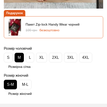
Подарунок
Пакет Zip-lock Handy Wear чорний
100 грн
безкоштовно
Розмір чоловічий
S
M
L
XL
2XL
3XL
4XL
Розмірна сітка
Розмір жіночий
S-M
M-L
Розмір жіночий