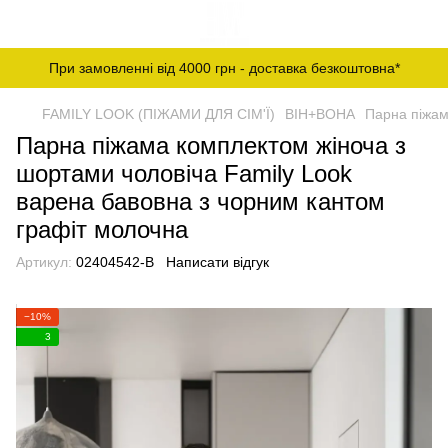
При замовленні від 4000 грн - доставка безкоштовна*
FAMILY LOOK (ПІЖАМИ ДЛЯ СІМ'Ї)
ВІН+ВОНА
Парна піжам
Парна піжама комплектом жіноча з
шортами чоловіча Family Look
варена бавовна з чорним кантом
графіт молочна
Артикул:
02404542-B
Написати відгук
−10%
3