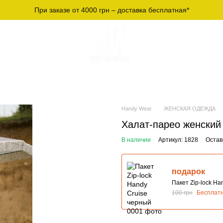
При заказе от 4000 грн – доставка бесплатная*
СПОРТИВНАЯ
МУЖСКИЕ ФУТБОЛКИ И
Ж
ЕЖДА
ЛОНГСЛИВЫ
О
Handy Wear
ЖЕНСКАЯ ОДЕЖДА
Халат-парео женский
В наличии
Артикул: 1828
Остав
подарок
Пакет Zip-lock Ha
100 грн
Бесплат