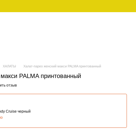
UAH
Рус
ЕНСКАЯ
FAMILY LOOK (ПИЖАМЫ ДЛЯ
ДЕЖДА
СЕМЬИ)
ХАЛАТЫ
Халат-парео женский макси PALMA принтованный
 макси PALMA принтованный
ить отзыв
ndy Cruise черный
но