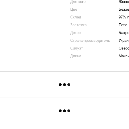
Для кого
Женщ
Цвет
Беже
Склад
97% п
Застежка
Пояс
Декор
Бахр
Страна-производитель
Украи
Силуэт
Овер
Длина
Макс