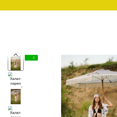
Перейти к основному контенту
График работы:
097-01-59-244
Пн - Пт с 10:00 - 18:00
Сб – Вс – выходной
МУЖСКАЯ ОДЕЖДА ДЛЯ
МУЖСКАЯ 
SALE
ДОМА
ОД
3