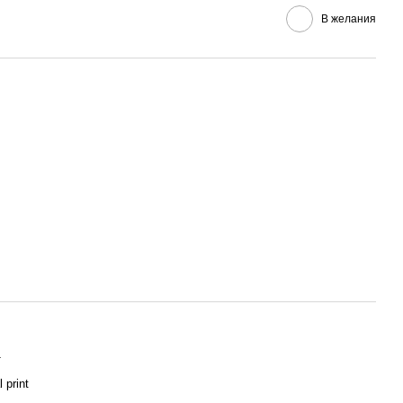
В желания
т
l print