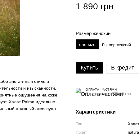
1 890 грн
Размер женский
one size
Размер женский
Купить
В кредит
ебе элегантный стиль и
ительности и изысканности.
ОПЛАТА ЧАСТЯМИ
3 платежа по 630.00 грн
 приятные ощущения на коже.
уэт. Халат Palma идеально
тильный пляжный аксессуар.
Характеристики
Тип
Хала
Принт
natura