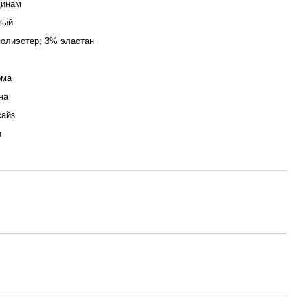
инам
вый
олиэстер; 3% эластан
ома
на
сайз
и