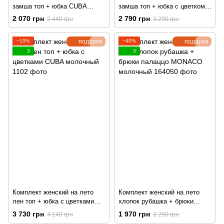
замша топ + юбка CUBA
замша топ + юбка с цветком
коричневый
CUBA коричневый
2 070 грн
2 790 грн
2 440 грн
3 290 грн
−10%
подарок
−40%
подарок
3
3
Комплект женский на лето
Комплект женский на лето
лен топ + юбка с цветками
хлопок рубашка + брюки
CUBA молочный
палаццо MONACO молочный
3 730 грн
1 970 грн
4 140 грн
3 290 грн