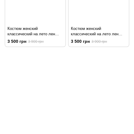
Костюм женский
Костюм женский
классический на лето лен
классический на лето лен
жакет + шорты YM MILK
жакет + шорты YM PURPLE
3 500 грн
3 500 грн
3 900 грн
3 900 грн
LOVE молочный
LOVE фиолетовый
097-01-59-244
066-69-67-556
Контакты
Полная версия сайта
Карта сайта
2026 Handy Wear –
интернет-магазин одежды для всей семьи
Укр
Рус