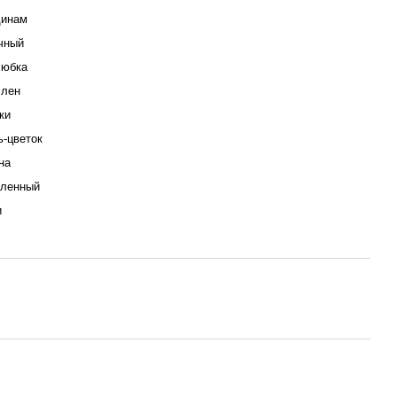
инам
чный
 юбка
 лен
ки
-цветок
на
аленный
и