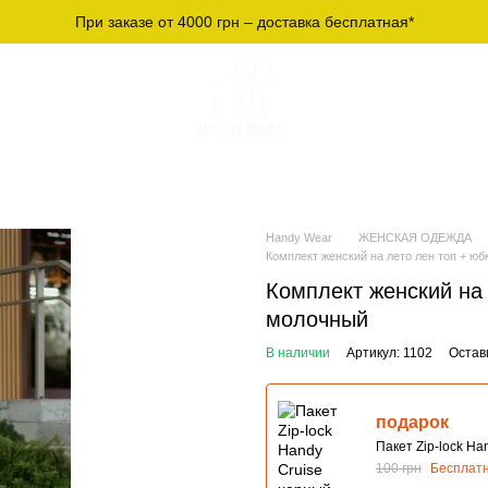
При заказе от 4000 грн – доставка бесплатная*
СПОРТИВНАЯ
МУЖСКИЕ ФУТБОЛКИ И
Ж
ЕЖДА
ЛОНГСЛИВЫ
О
Handy Wear
ЖЕНСКАЯ ОДЕЖДА
Комплект женский на лето лен топ + ю
Комплект женский на 
молочный
В наличии
Артикул: 1102
Остав
подарок
Пакет Zip-lock Ha
100 грн
Бесплат