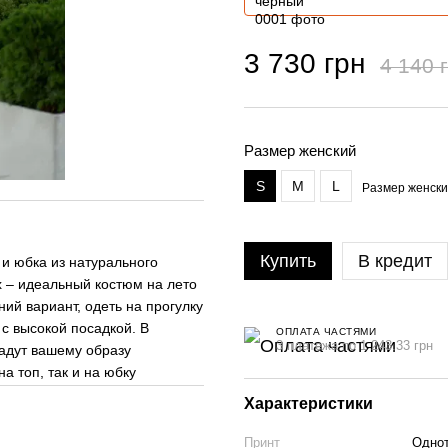
3 730 грн
4 140 
Размер женский
S
M
L
Размер женск
Купить
В кредит
 и юбка из натурального
х – идеальный костюм на лето
ий вариант, одеть на прогулку
 с высокой посадкой. В
ОПЛАТА ЧАСТЯМИ
3 платежа по 1 243.33 грн
дадут вашему образу
а топ, так и на юбку
Характеристики
Принт
Одно