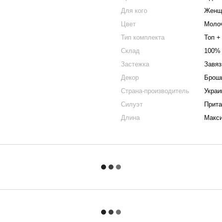
Для кого
Женщ
Цвет
Моло
Тип комплекта
Топ +
Склад
100%
Застежка
Завяз
Декор
Брошь
Страна-производитель
Украи
Силуэт
Прит
Длина
Макс