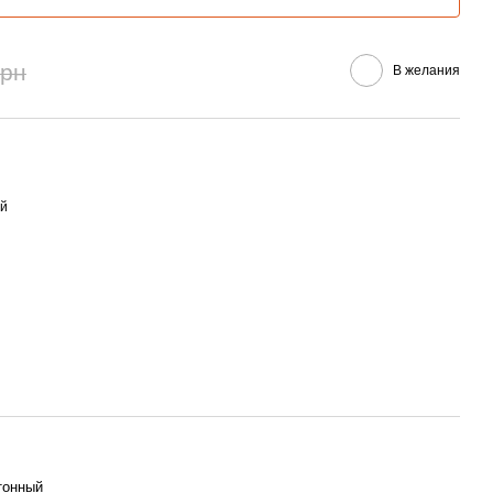
грн
В желания
ий
тонный