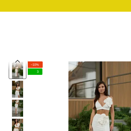
Перейти к основному контенту
График работы:
097-01-59-244
Пн - Пт с 10:00 - 18:00
Сб – Вс – выходной
МУЖСКАЯ ОДЕЖДА ДЛЯ
МУЖСКАЯ 
SALE
ДОМА
ОД
−10%
3