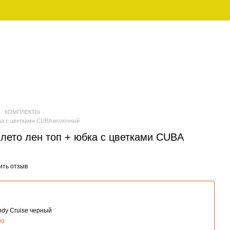
UAH
Рус
ЕНСКАЯ
FAMILY LOOK (ПИЖАМЫ ДЛЯ
ДЕЖДА
СЕМЬИ)
КОМПЛЕКТЫ
бка с цветками CUBA молочный
лето лен топ + юбка с цветками CUBA
ить отзыв
ndy Cruise черный
но