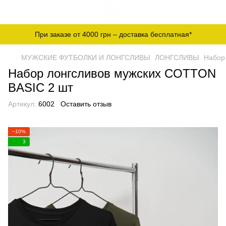
При заказе от 4000 грн – доставка бесплатная*
МУЖСКИЕ ФУТБОЛКИ И ЛОНГСЛИВЫ
ЛОНГСЛИВЫ
Набор
Набор лонгсливов мужских COTTON
BASIC 2 шт
Артикул:
6002
Оставить отзыв
−10%
3