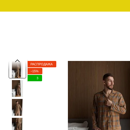
Перейти к основному контенту
График работы:
097-01-59-244
Пн - Пт с 10:00 - 18:00
Сб – Вс – выходной
МУЖСКАЯ ОДЕЖДА ДЛЯ
МУЖСКАЯ 
SALE
ДОМА
ОД
РАСПРОДАЖА
−15%
3