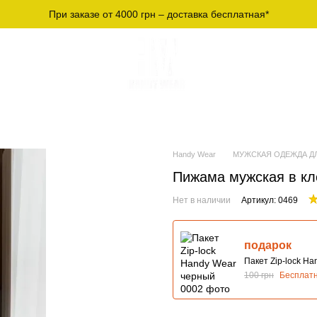
При заказе от 4000 грн – доставка бесплатная*
СПОРТИВНАЯ
МУЖСКИЕ ФУТБОЛКИ И
Ж
ЕЖДА
ЛОНГСЛИВЫ
О
Handy Wear
МУЖСКАЯ ОДЕЖДА Д
Пижама мужская в к
Нет в наличии
Артикул: 0469
подарок
Пакет Zip-lock H
100 грн
Бесплат