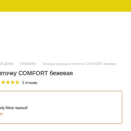
UAH
Рус
ЕНСКАЯ
FAMILY LOOK (ПИЖАМЫ ДЛЯ
ДЕЖДА
СЕМЬИ)
ЛЯ ДОМА
ПИЖАМЫ
Пижама мужская в клеточку COMFORT бежевая
леточку COMFORT бежевая
2 отзыва
andy Wear черный
но