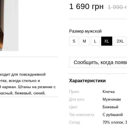
1 690 грн
1 990 
Размер мужской
S
M
L
XL
2XL
Сообщить, когда появ
ходит для повседневной
тка, всегда стильно и
Характеристики
й карман. Штаны на резинке с
Принт
Клетка
расный, бежевый, синий,
Для кого
Мужчинам
Цвет
Бежевый
Тип комплекта
С рубашкой
Склад
70% хлопок; 