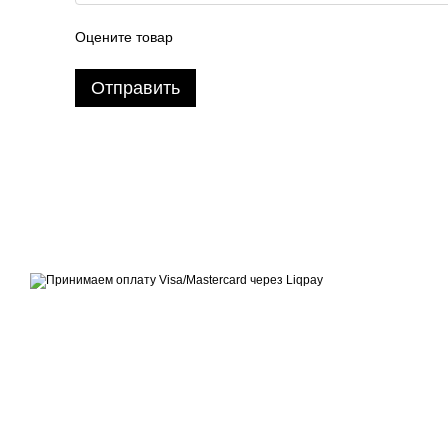
Оцените товар
Отправить
2026 Handy Wear –
интернет-магазин одежды для всей семьи
Принимаем к оплате
Мобильная версия