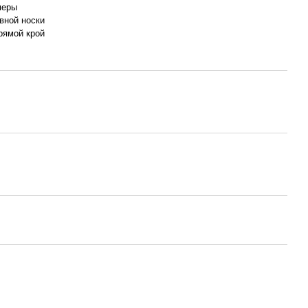
меры
вной носки
рямой крой