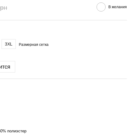
грн
В желания
3XL
Размерная сетка
ится
30% полиэстер