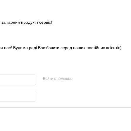
за гарний продукт і сервіс!
я нас! Будемо раді Вас бачити серед наших постійних клієнтів)
Войти с помощью