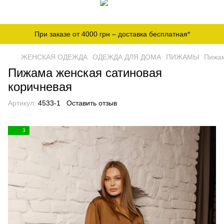
При заказе от 4000 грн – доставка бесплатная*
ЖЕНСКАЯ ОДЕЖДА
ОДЕЖДА ДЛЯ ДОМА
ПИЖАМЫ
Пижам
Пижама женская сатиновая
коричневая
Артикул:
4533-1
Оставить отзыв
3