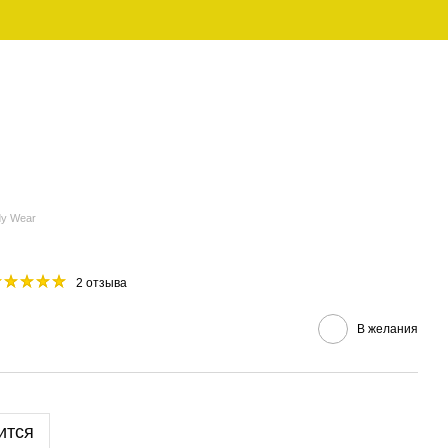
UAH
Рус
ЕНСКАЯ
FAMILY LOOK (ПИЖАМЫ ДЛЯ
ДЕЖДА
СЕМЬИ)
y Wear
2 отзыва
В желания
ится