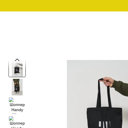
Перейти к основному контенту
График работы:
097-01-59-244
Пн - Пт с 10:00 - 18:00
Сб – Вс – выходной
МУЖСКАЯ ОДЕЖДА ДЛЯ
МУЖСКАЯ 
SALE
ДОМА
ОД