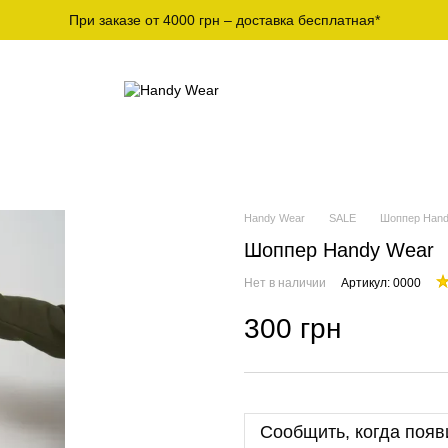
При заказе от 4000 грн – доставка бесплатная*
СПОРТИВНАЯ
МУЖСКИЕ ФУТБОЛКИ И
Ж
ЕЖДА
ЛОНГСЛИВЫ
О
Handy Wear
SALE
Шоппер Hand
Шоппер Handy Wear
Нет в наличии
Артикул: 0000
300 грн
Сообщить, когда появ