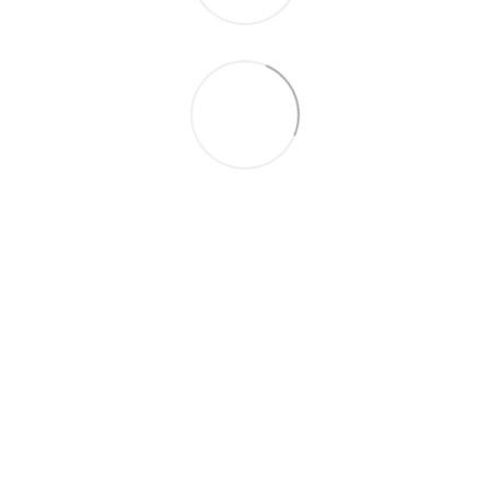
097-01-59-244
066-69-67-556
Контакты
Полная версия сайта
Карта сайта
2026 Handy Wear –
интернет-магазин одежды для всей семьи
Укр
Рус