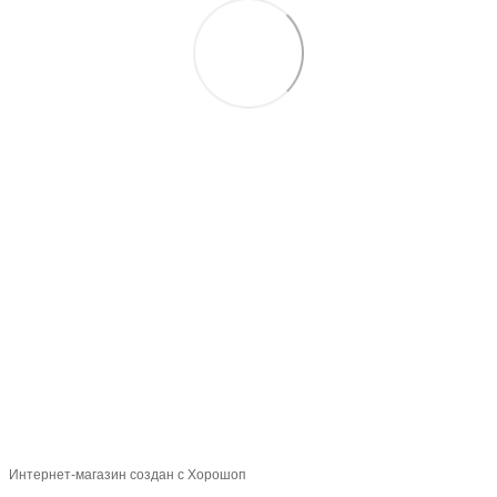
097-01-59-244
066-69-67-556
Контакты
Полная версия сайта
Карта сайта
2026 Handy Wear –
интернет-магазин одежды для всей семьи
Укр
Рус
Интернет-магазин создан с Хорошоп