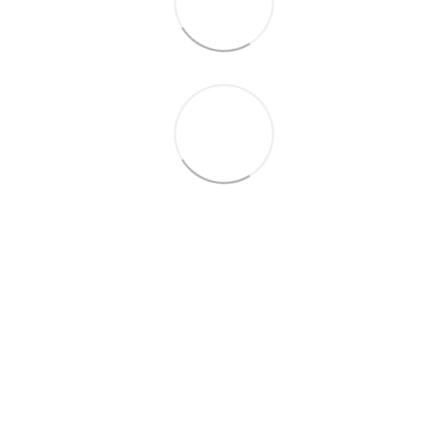
097-01-59-244
066-69-67-556
Контакты
Полная версия сайта
Карта сайта
2026 Handy Wear –
интернет-магазин одежды для всей семьи