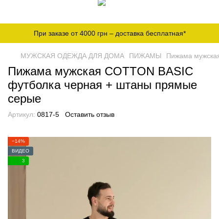
При заказе от 4000 грн – доставка бесплатная*
МУЖСКАЯ ОДЕЖДА ДЛЯ ДОМА
ПИЖАМЫ
Пижама мужска
Пижама мужская COTTON BASIC
футболка черная + штаны прямые
серые
Артикул:
0817-5
Оставить отзыв
−14%
ВИДЕО
3