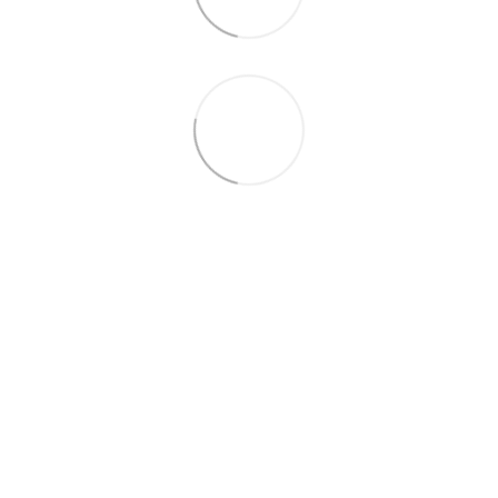
097-01-59-244
066-69-67-556
Контакты
Полная версия сайта
Карта сайта
2026 Handy Wear –
интернет-магазин одежды для всей семьи
Укр
Рус