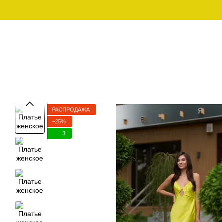
Перейти к основному контенту
График работы:
097-01-59-244
Пн - Пт с 10:00 - 18:00
Сб – Вс – выходной
МУЖСКАЯ ОДЕЖДА ДЛЯ
МУЖСКАЯ 
SALE
ДОМА
ОД
РАСПРОДАЖА
−25%
3