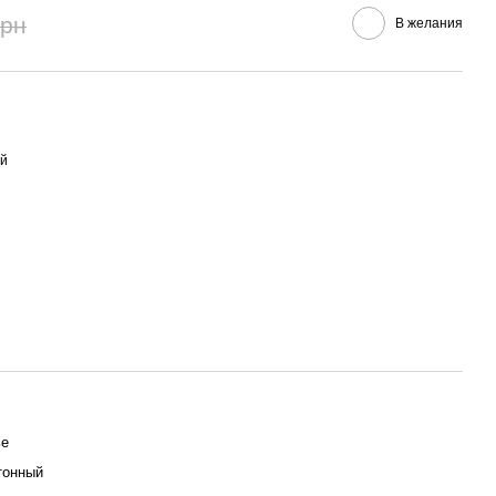
грн
В желания
ий
ье
тонный