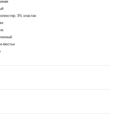
инам
ый
олиэстер; 3% эластан
ки
на
аленный
е-бюстье
и