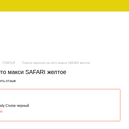
UAH
Рус
ЕНСКАЯ
FAMILY LOOK (ПИЖАМЫ ДЛЯ
ДЕЖДА
СЕМЬИ)
ПЛАТЬЯ
Платье женское на лето макси SAFARI желтое
ето макси SAFARI желтое
ить отзыв
ndy Cruise черный
но