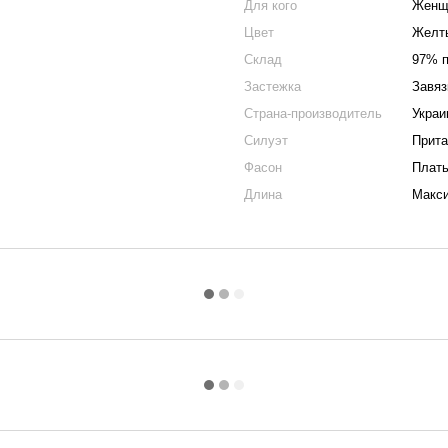
Для кого
Женщ
Цвет
Желт
Склад
97% п
Застежка
Завяз
Страна-производитель
Украи
Силуэт
Прит
Фасон
Плать
Длина
Макс