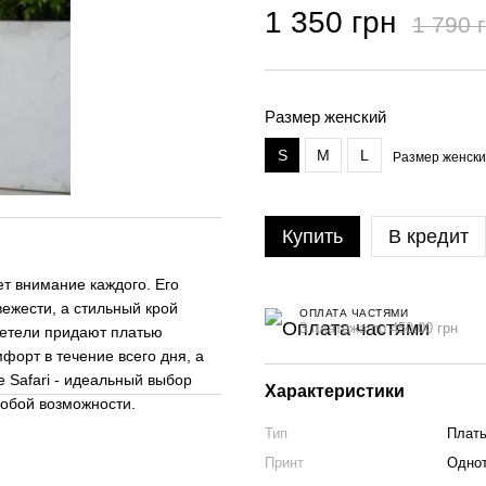
1 350 грн
1 790 
Размер женский
S
M
L
Размер женск
Купить
В кредит
ет внимание каждого. Его
ежести, а стильный крой
ОПЛАТА ЧАСТЯМИ
3 платежа по 450.00 грн
ретели придают платью
форт в течение всего дня, а
 Safari - идеальный выбор
Характеристики
собой возможности.
Тип
Плат
Принт
Одно